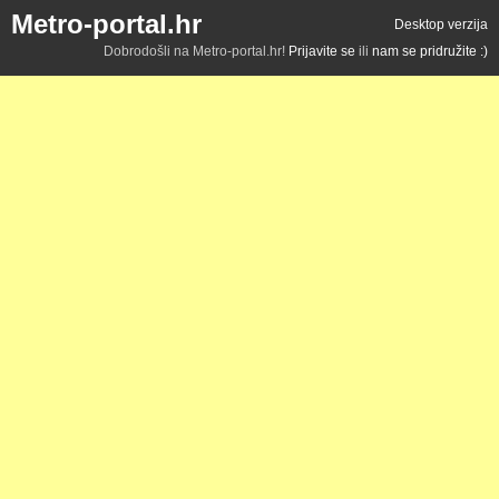
Metro-portal.hr
Desktop verzija
Dobrodošli na Metro-portal.hr!
Prijavite se
ili
nam se pridružite :)