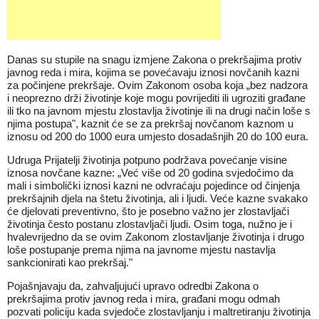
Danas su stupile na snagu izmjene Zakona o prekršajima protiv
javnog reda i mira, kojima se povećavaju iznosi novčanih kazni
za počinjene prekršaje. Ovim Zakonom osoba koja „bez nadzora
i neoprezno drži životinje koje mogu povrijediti ili ugroziti građane
ili tko na javnom mjestu zlostavlja životinje ili na drugi način loše s
njima postupa", kaznit će se za prekršaj novčanom kaznom u
iznosu od 200 do 1000 eura umjesto dosadašnjih 20 do 100 eura.
Udruga Prijatelji životinja potpuno podržava povećanje visine
iznosa novčane kazne: „Već više od 20 godina svjedočimo da
mali i simbolički iznosi kazni ne odvraćaju pojedince od činjenja
prekršajnih djela na štetu životinja, ali i ljudi. Veće kazne svakako
će djelovati preventivno, što je posebno važno jer zlostavljači
životinja često postanu zlostavljači ljudi. Osim toga, nužno je i
hvalevrijedno da se ovim Zakonom zlostavljanje životinja i drugo
loše postupanje prema njima na javnome mjestu nastavlja
sankcionirati kao prekršaj."
Pojašnjavaju da, zahvaljujući upravo odredbi Zakona o
prekršajima protiv javnog reda i mira, građani mogu odmah
pozvati policiju kada svjedoče zlostavljanju i maltretiranju životinja