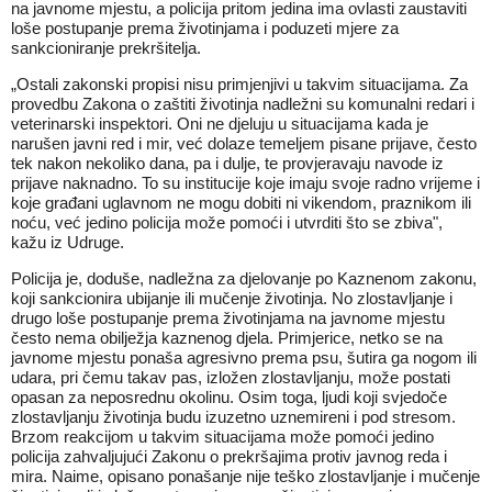
na javnome mjestu, a policija pritom jedina ima ovlasti zaustaviti
loše postupanje prema životinjama i poduzeti mjere za
sankcioniranje prekršitelja.
„Ostali zakonski propisi nisu primjenjivi u takvim situacijama. Za
provedbu Zakona o zaštiti životinja nadležni su komunalni redari i
veterinarski inspektori. Oni ne djeluju u situacijama kada je
narušen javni red i mir, već dolaze temeljem pisane prijave, često
tek nakon nekoliko dana, pa i dulje, te provjeravaju navode iz
prijave naknadno. To su institucije koje imaju svoje radno vrijeme i
koje građani uglavnom ne mogu dobiti ni vikendom, praznikom ili
noću, već jedino policija može pomoći i utvrditi što se zbiva",
kažu iz Udruge.
Policija je, doduše, nadležna za djelovanje po Kaznenom zakonu,
koji sankcionira ubijanje ili mučenje životinja. No zlostavljanje i
drugo loše postupanje prema životinjama na javnome mjestu
često nema obilježja kaznenog djela. Primjerice, netko se na
javnome mjestu ponaša agresivno prema psu, šutira ga nogom ili
udara, pri čemu takav pas, izložen zlostavljanju, može postati
opasan za neposrednu okolinu. Osim toga, ljudi koji svjedoče
zlostavljanju životinja budu izuzetno uznemireni i pod stresom.
Brzom reakcijom u takvim situacijama može pomoći jedino
policija zahvaljujući Zakonu o prekršajima protiv javnog reda i
mira. Naime, opisano ponašanje nije teško zlostavljanje i mučenje