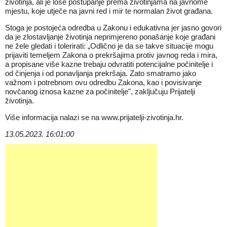
životinja, ali je loše postupanje prema životinjama na javnome
mjestu, koje utječe na javni red i mir te normalan život građana.
Stoga je postojeća odredba u Zakonu i edukativna jer jasno govori
da je zlostavljanje životinja neprimjereno ponašanje koje građani
ne žele gledati i tolerirati: „Odlično je da se takve situacije mogu
prijaviti temeljem Zakona o prekršajima protiv javnog reda i mira,
a propisane više kazne trebaju odvratiti potencijalne počinitelje i
od činjenja i od ponavljanja prekršaja. Zato smatramo jako
važnom i potrebnom ovu odredbu Zakona, kao i povisivanje
novčanog iznosa kazne za počinitelje", zaključuju Prijatelji
životinja.
Više informacija nalazi se na
www.prijatelji-zivotinja.hr
.
13.05.2023. 16:01:00