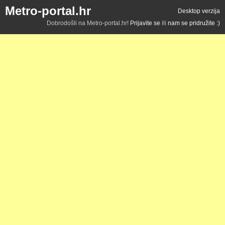
Metro-portal.hr
Desktop verzija
Dobrodošli na Metro-portal.hr!
Prijavite se
ili
nam se pridružite :)