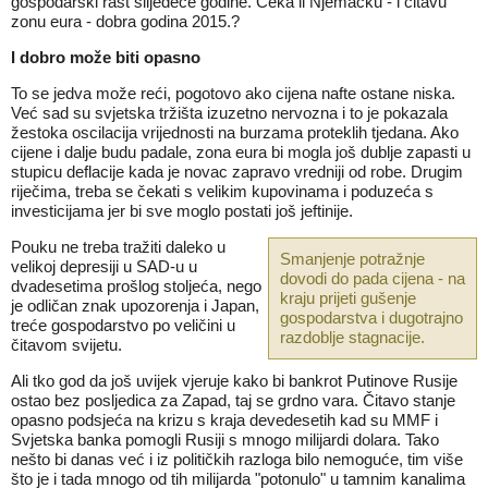
gospodarski rast slijedeće godine. Čeka li Njemačku - i čitavu
zonu eura - dobra godina 2015.?
I dobro može biti opasno
To se jedva može reći, pogotovo ako cijena nafte ostane niska.
Već sad su svjetska tržišta izuzetno nervozna i to je pokazala
žestoka oscilacija vrijednosti na burzama proteklih tjedana. Ako
cijene i dalje budu padale, zona eura bi mogla još dublje zapasti u
stupicu deflacije kada je novac zapravo vredniji od robe. Drugim
riječima, treba se čekati s velikim kupovinama i poduzeća s
investicijama jer bi sve moglo postati još jeftinije.
Pouku ne treba tražiti daleko u
Smanjenje potražnje
velikoj depresiji u SAD-u u
dovodi do pada cijena - na
dvadesetima prošlog stoljeća, nego
kraju prijeti gušenje
je odličan znak upozorenja i Japan,
gospodarstva i dugotrajno
treće gospodarstvo po veličini u
razdoblje stagnacije.
čitavom svijetu.
Ali tko god da još uvijek vjeruje kako bi bankrot Putinove Rusije
ostao bez posljedica za Zapad, taj se grdno vara. Čitavo stanje
opasno podsjeća na krizu s kraja devedesetih kad su MMF i
Svjetska banka pomogli Rusiji s mnogo milijardi dolara. Tako
nešto bi danas već i iz političkih razloga bilo nemoguće, tim više
što je i tada mnogo od tih milijarda "potonulo" u tamnim kanalima