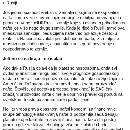
u Rusiji.
Još jedna opasnost vreba i iz zemalja u kojima se eksploatira
nafta. Tamo već i s ovom cijenom prijete ozbiljna previranja, na
primjer u Venezueli ili Rusiji, zemlje koje su ovisne o prihodima od
nafte još više nego druge zemlje. Kada je riječ o Rusiji, tamo ova
mješavina sankcija i pada cijena nafte već pokazuje žestoku
reakciju. Nacionalna valuta je u slobodnom padu, iz zemlje se
masovno povlači novac, a investitori su izgubili povjerenje u
gospodarstvo te zemlje.
Jeftino se na kraju - ne isplati
Ako dakle Rusija objavi da je platežno nesposobna, onda svi
ovdašnji analitičari mogu baciti svoje prognoze gospodarskog
rasta u smeće i početi ponovo računati. Isto tako i u Sjedinjenim
Američkim Državama koje su povrh toga i same proizvođač
nafte. Štoviše, od početka procesa "frackinga" je SAD čak
značajni proizvođač nafte čime je doprinio i prevelikoj ponudi na
svjetskom tržištu pa samim time i padu cijene.
No i tu vreba prava opasnost: naftni koncerni za financiranje
skupe tehnologije istiskivanja nafte iz podzemlja sada trebaju
plaćati skupe kamate - na ovaj ili onaj način. Tako i tu postoji
granica gdje se takva tehnologija više ne isplati da bude
primijenjena. A ako onda te tvrtke za eksploataciju odu u stečaj i