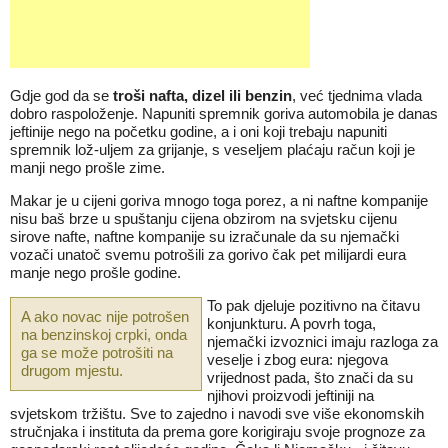
Gdje god da se
troši nafta, dizel ili benzin
, već tjednima vlada
dobro raspoloženje. Napuniti spremnik goriva automobila je danas
jeftinije nego na početku godine, a i oni koji trebaju napuniti
spremnik lož-uljem za grijanje, s veseljem plaćaju račun koji je
manji nego prošle zime.
Makar je u cijeni goriva mnogo toga porez, a ni naftne kompanije
nisu baš brze u spuštanju cijena obzirom na svjetsku cijenu
sirove nafte, naftne kompanije su izračunale da su njemački
vozači unatoč svemu potrošili za gorivo čak pet milijardi eura
manje nego prošle godine.
To pak djeluje pozitivno na čitavu
A ako novac nije potrošen
konjunkturu. A povrh toga,
na benzinskoj crpki, onda
njemački izvoznici imaju razloga za
ga se može potrošiti na
veselje i zbog eura: njegova
drugom mjestu.
vrijednost pada, što znači da su
njihovi proizvodi jeftiniji na
svjetskom tržištu. Sve to zajedno i navodi sve više ekonomskih
stručnjaka i instituta da prema gore korigiraju svoje prognoze za