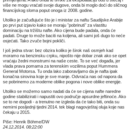
više ne mogu vraćati svoje dugove, onda bi moglo doći do sličnog
financijskog sloma poput onoga iz 2008. godine.
Utoliko je začuđujuće što je i ministar za naftu Saudijske Arabije
po prvi put izjavio kako se moraju "pobrinuti" za vlastitu
dominaciju na tržištu nafte. Ako cijena bude padala, onda će
padati. Druge to može baciti na koljena, ali sami još dugo to neće
osjećati. Tako zvuče bojni pokliči.
I još jedna stvar: bez obzira koliko je širok naš osmjeh kad
moramo na benzinsku crpku, nipošto nije dobar znak ako se opet
vraćaju žedni monstrumi na naše ceste. To se već događa, jer
vlada prava pomama za terenskim vozilima poput Hummera
General Motorsa. Tu onda lako zaboravljamo da je nafta ipak
konačna sirovina koje je sve manje. Odvraća nas od napora da
se pobrinemo za moderne oblike pogona i nove oblike energije.
Utoliko se možemo samo nadati da će se cijena nafte naredne
godine stabilizirati i napustiti ovo područje apsurdne jeftinoće. Ako
se to ne dogodi - a trenutno ne izgleda da će tako biti, onda su
nemirni posljednji tjedni 2014. tek blagi nagovještaj oluja koje nas
čekaju u 2015.
Piše: Henrik Böhme/DW
24.12.2014. 08:22:00