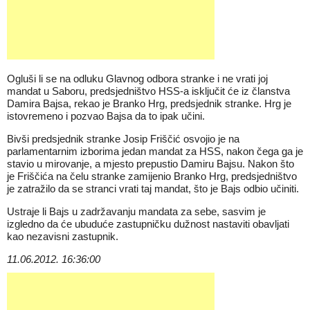
Ogluši li se na odluku Glavnog odbora stranke i ne vrati joj
mandat u Saboru, predsjedništvo HSS-a isključit će iz članstva
Damira Bajsa, rekao je Branko Hrg, predsjednik stranke. Hrg je
istovremeno i pozvao Bajsa da to ipak učini.
Bivši predsjednik stranke Josip Friščić osvojio je na
parlamentarnim izborima jedan mandat za HSS, nakon čega ga je
stavio u mirovanje, a mjesto prepustio Damiru Bajsu. Nakon što
je Friščića na čelu stranke zamijenio Branko Hrg, predsjedništvo
je zatražilo da se stranci vrati taj mandat, što je Bajs odbio učiniti.
Ustraje li Bajs u zadržavanju mandata za sebe, sasvim je
izgledno da će ubuduće zastupničku dužnost nastaviti obavljati
kao nezavisni zastupnik.
11.06.2012. 16:36:00