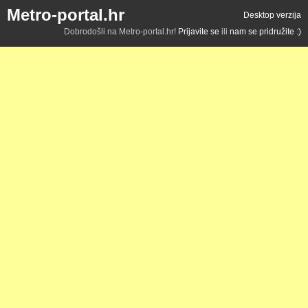
Metro-portal.hr
Desktop verzija
Dobrodošli na Metro-portal.hr!
Prijavite se
ili
nam se pridružite :)