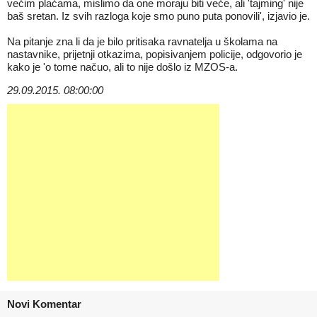
većim plaćama, mislimo da one moraju biti veće, ali 'tajming' nije
baš sretan. Iz svih razloga koje smo puno puta ponovili', izjavio je.
Na pitanje zna li da je bilo pritisaka ravnatelja u školama na
nastavnike, prijetnji otkazima, popisivanjem policije, odgovorio je
kako je 'o tome načuo, ali to nije došlo iz MZOS-a.
29.09.2015. 08:00:00
Novi Komentar