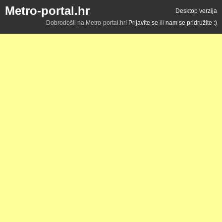
Metro-portal.hr
Desktop verzija
Dobrodošli na Metro-portal.hr!
Prijavite se
ili
nam se pridružite :)