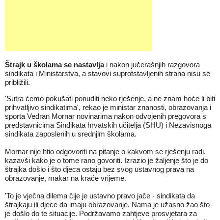
Štrajk u školama se nastavlja
i nakon jučerašnjih razgovora
sindikata i Ministarstva, a stavovi suprotstavljenih strana nisu se
približili.
'Sutra ćemo pokušati ponuditi neko rješenje, a ne znam hoće li biti
prihvatljivo sindikatima', rekao je ministar znanosti, obrazovanja i
sporta Vedran Mornar novinarima nakon odvojenih pregovora s
predstavnicima Sindikata hrvatskih učitelja (SHU) i Nezavisnoga
sindikata zaposlenih u srednjim školama.
Mornar nije htio odgovoriti na pitanje o kakvom se rješenju radi,
kazavši kako je o tome rano govoriti. Izrazio je žaljenje što je do
štrajka došlo i što djeca ostaju bez svog ustavnog prava na
obrazovanje, makar na kraće vrijeme.
'To je vječna dilema čije je ustavno pravo jače - sindikata da
štrajkaju ili djece da imaju obrazovanje. Nama je užasno žao što
je došlo do te situacije. Podržavamo zahtjeve prosvjetara za