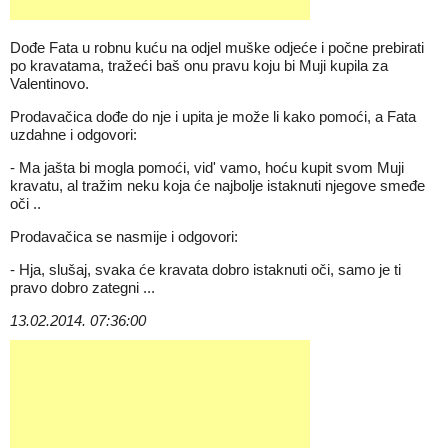
Dođe Fata u robnu kuću na odjel muške odjeće i počne prebirati
po kravatama, tražeći baš onu pravu koju bi Muji kupila za
Valentinovo.
Prodavačica dođe do nje i upita je može li kako pomoći, a Fata
uzdahne i odgovori:
- Ma jašta bi mogla pomoći, vid' vamo, hoću kupit svom Muji
kravatu, al tražim neku koja će najbolje istaknuti njegove smeđe
oči ..
Prodavačica se nasmije i odgovori:
- Hja, slušaj, svaka će kravata dobro istaknuti oči, samo je ti
pravo dobro zategni ...
13.02.2014. 07:36:00