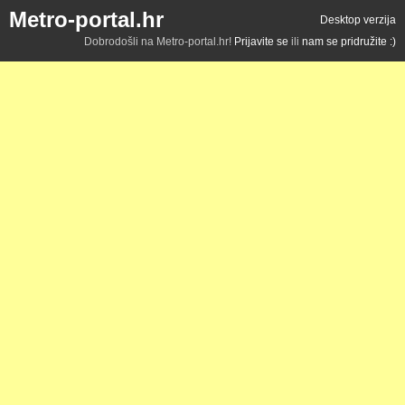
Metro-portal.hr
Desktop verzija
Dobrodošli na Metro-portal.hr!
Prijavite se
ili
nam se pridružite :)