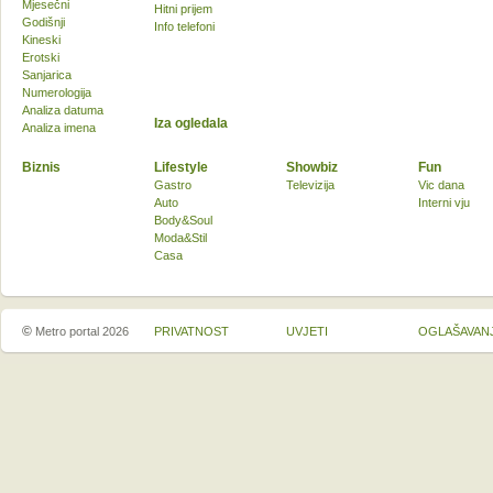
Mjesečni
Hitni prijem
Godišnji
Info telefoni
Kineski
Erotski
Sanjarica
Numerologija
Analiza datuma
Iza ogledala
Analiza imena
Biznis
Lifestyle
Showbiz
Fun
Gastro
Televizija
Vic dana
Auto
Interni vju
Body&Soul
Moda&Stil
Casa
©
Metro portal 2026
PRIVATNOST
UVJETI
OGLAŠAVAN