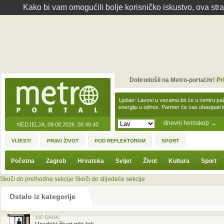
Kako bi vam omogućili bolje korisničko iskustvo, ova str
Dobrodošli na Metro-portal.hr!
Pr
Ljubav: Lavovi u vezama bit će u centru paž
energiju u odnos. Partner će vas obasipati
dnevni horoskop
→
NEDJELJA, 09.08.2026.
08:48:40
VIJESTI
PRAVI ŽIVOT
POD REFLEKTOROM
SPORT
Početna
Zagreb
Hrvatska
Svijet
Život
Kultura
Sport
Skoči do prethodne sekcije
Skoči do slijedeće sekcije
Ostalo iz kategorije
VIC DANA