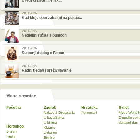
Uredski život nije lak...
VIC DANA
Kad Mujo opet zakasni na posao...
VIC DANA
Nedjeljni ručak s punicom
VIC DANA
Subotnji šoping s Fatom
VIC DANA
Radni tjedan i preživljavanje
Mapa stranice
Početna
Zagreb
Hrvatska
Svijet
Najave & Događanja
Komentari
Metro World 
U kazalištima
Dogodilo se n
U kinima
današnji dan
Horoskop
Klizanje
Dnevni
Ljekarne
Tjedni
Bolnice