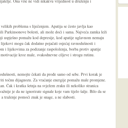
rijatelje. Ona više ne vidi nikakvu vrijednost u druženju i
velikih problema s liječenjem. Apatija se često javlja kao
li Parkinsonove bolesti, ali može doći i sama. Najveća zamka leži
koji uspješno pomažu kod depresije, kod apatije uglavnom nemaju
 lijekovi mogu čak dodatno pojačati osjećaj ravnodušnosti i
ijom i lijekovima za podizanje raspoloženja, borba protiv apatije
 motivacije kroz male, svakodnevne ciljeve i strogu rutinu.
nodušnosti, nemojte čekati da prođe samo od sebe. Prvi korak je
iti točnu dijagnozu. Za vraćanje energije pomažu male promjene.
an. Čak i kratka šetnja na svježem zraku ili nekoliko stranica
nije je da ne ignorirate signale koje vam tijelo šalje. Bilo da se
ji, a traženje pomoći znak je snage, a ne slabosti.