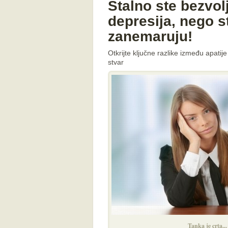
Stalno ste bezvol
depresija, nego s
zanemaruju!
Otkrijte ključne razlike između apatije
stvar
Tanka je crta..