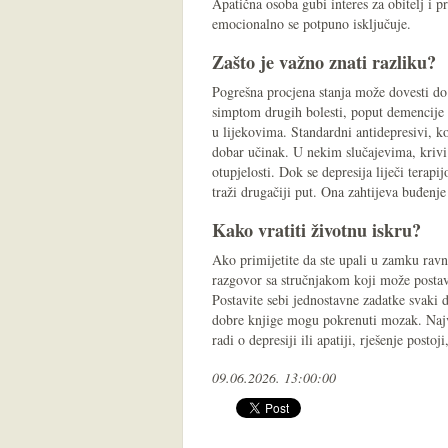
Apatična osoba gubi interes za obitelj i p
emocionalno se potpuno isključuje.
Zašto je važno znati razliku?
Pogrešna procjena stanja može dovesti do 
simptom drugih bolesti, poput demencije i
u lijekovima. Standardni antidepresivi, 
dobar učinak. U nekim slučajevima, krivi
otupjelosti. Dok se depresija liječi terap
traži drugačiji put. Ona zahtijeva buđenje
Kako vratiti životnu iskru?
Ako primijetite da ste upali u zamku rav
razgovor sa stručnjakom koji može postav
Postavite sebi jednostavne zadatke svaki d
dobre knjige mogu pokrenuti mozak. Najvaž
radi o depresiji ili apatiji, rješenje posto
09.06.2026. 13:00:00