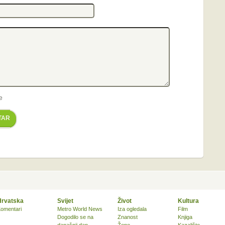
e
TAR
Hrvatska
Svijet
Život
Kultura
omentari
Metro World News
Iza ogledala
Film
Dogodilo se na
Znanost
Knjiga