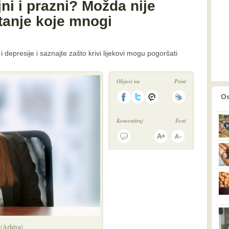
jni i prazni? Možda nije
tanje koje mnogi
 i depresije i saznajte zašto krivi lijekovi mogu pogoršati
Objavi na
Print
prethodno
2
Os
Komentiraj
Font
. (Arhiva)