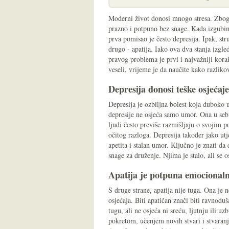
Moderni život donosi mnogo stresa. Zbog
prazno i potpuno bez snage. Kada izgubi
prva pomisao je često depresija. Ipak, str
drugo - apatija. Iako ova dva stanja izgle
pravog problema je prvi i najvažniji kora
veseli, vrijeme je da naučite kako razliko
Depresija donosi teške osjećaje
Depresija je ozbiljna bolest koja duboko ut
depresije ne osjeća samo umor. Ona u seb
ljudi često previše razmišljaju o svojim p
očitog razloga. Depresija također jako ut
apetita i stalan umor. Ključno je znati da
snage za druženje. Njima je stalo, ali se 
Apatija je potpuna emocional
S druge strane, apatija nije tuga. Ona je 
osjećaja. Biti apatičan znači biti ravnod
tugu, ali ne osjeća ni sreću, ljutnju ili u
pokretom, učenjem novih stvari i stvaran