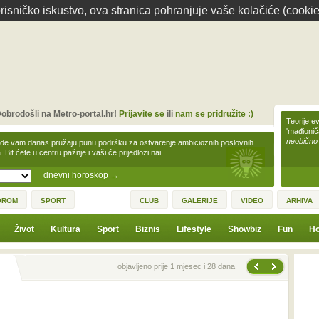
isničko iskustvo, ova stranica pohranjuje vaše kolačiće (cookie
obrodošli na Metro-portal.hr!
Prijavite se
ili
nam se pridružite :)
Teorije ev
'mađioni
neobično
zde vam danas pružaju punu podršku za ostvarenje ambicioznih poslovnih
a. Bit ćete u centru pažnje i vaši će prijedlozi nai…
dnevni horoskop
→
OROM
SPORT
CLUB
GALERIJE
VIDEO
ARHIVA
Život
Kultura
Sport
Biznis
Lifestyle
Showbiz
Fun
Ho
Sljedeća vijest
Prethodna vijest
objavljeno prije 1 mjesec i 28 dana