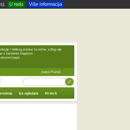
s).
U redu
Više informacija
olucije i 'Velikog praska' su točne, a Bog nije
čar s čarobnim štapićem
 otvoreni papa
papa Franjo
TRAŽI
roskop
Iza ogledala
Hi-tech