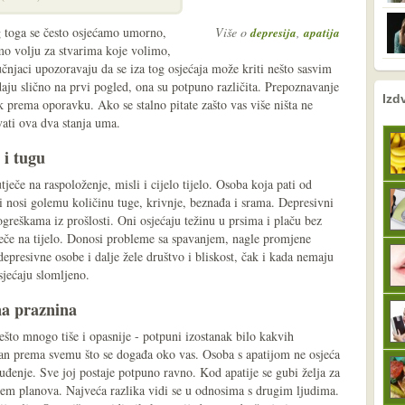
 toga se često osjećamo umorno,
Više o
,
depresija
apatija
mo volju za stvarima koje volimo,
učnjaci upozoravaju da se iza tog osjećaja može kriti nešto sasvim
daju slično na prvi pogled, ona su potpuno različita. Prepoznavanje
nema prethodne s
sljedeće
Izd
k prema oporavku. Ako se stalno pitate zašto vas više ništa ne
vati ova dva stanja uma.
 i tugu
ječe na raspoloženje, misli i cijelo tijelo. Osoba koja pati od
i nosi golemu količinu tuge, krivnje, beznađa i srama. Depresivni
ogreškama iz prošlosti. Oni osjećaju težinu u prsima i plaču bez
ječe na tijelo. Donosi probleme sa spavanjem, nagle promjene
 depresivne osobe i dalje žele društvo i bliskost, čak i kada nemaju
osjećaju slomljeno.
na praznina
nešto mnogo tiše i opasnije - potpuni izostanak bilo kakvih
ušan prema svemu što se događa oko vas. Osoba s apatijom ne osjeća
zbuđenje. Sve joj postaje potpuno ravno. Kod apatije se gubi želja za
jem planova. Najveća razlika vidi se u odnosima s drugim ljudima.