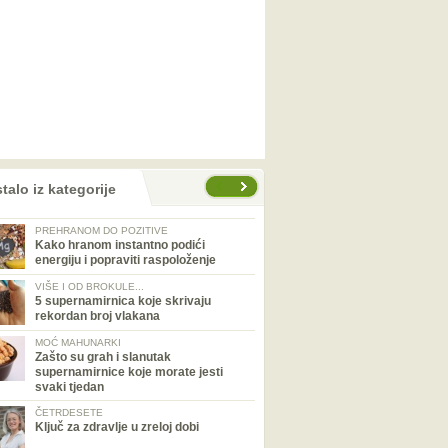
talo iz kategorije
PREHRANOM DO POZITIVE
Kako hranom instantno podići
energiju i popraviti raspoloženje
VIŠE I OD BROKULE...
5 supernamirnica koje skrivaju
rekordan broj vlakana
MOĆ MAHUNARKI
Zašto su grah i slanutak
supernamirnice koje morate jesti
svaki tjedan
ČETRDESETE
Ključ za zdravlje u zreloj dobi