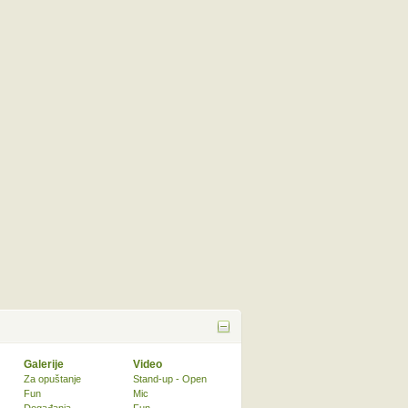
Galerije
Video
Za opuštanje
Stand-up - Open
Fun
Mic