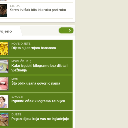
EH, DA...
Stres i višak kila idu ruku pod ruku
tranice
vojeno
NOVE DIJETE
Dijeta s jutarnjom bananom
MOGUĆE JE :)
Kako izgubiti kilograme bez dijeta i
vježbanja
MMM
Što oblik usana govori o nama
SAVJETI
Izgubite višak kilograma zauvijek
DIJETE
Pegan dijeta koja vas ne izgladnjuje