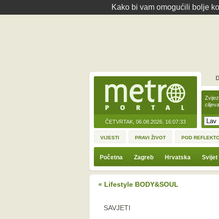
Kako bi vam omogućili bolje kor
D
Zvije
ciljev
ČETVRTAK, 06.08.2026.
16:07:33
VIJESTI
PRAVI ŽIVOT
POD REFLEKT
Početna
Zagreb
Hrvatska
Svijet
« Lifestyle BODY&SOUL
SAVJETI