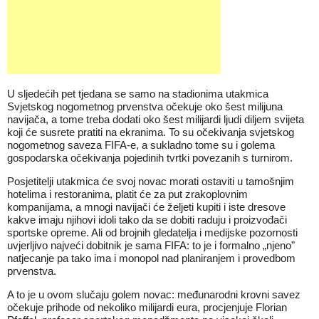
U sljedećih pet tjedana se samo na stadionima utakmica
Svjetskog nogometnog prvenstva
očekuje oko šest milijuna
navijača, a tome treba dodati oko šest milijardi ljudi diljem svijeta
koji će susrete pratiti na ekranima. To su očekivanja svjetskog
nogometnog saveza FIFA-e, a sukladno tome su i golema
gospodarska očekivanja pojedinih tvrtki povezanih s turnirom.
Posjetitelji utakmica će svoj novac morati ostaviti u tamošnjim
hotelima i restoranima, platit će za put zrakoplovnim
kompanijama, a mnogi navijači će željeti kupiti i iste dresove
kakve imaju njihovi idoli tako da se dobiti raduju i proizvođači
sportske opreme. Ali od brojnih gledatelja i medijske pozornosti
uvjerljivo najveći dobitnik je sama FIFA
: to je i formalno „njeno"
natjecanje pa tako ima i monopol nad planiranjem i provedbom
prvenstva.
A to je u ovom slučaju golem novac: međunarodni krovni savez
očekuje prihode od nekoliko milijardi eura, procjenjuje Florian