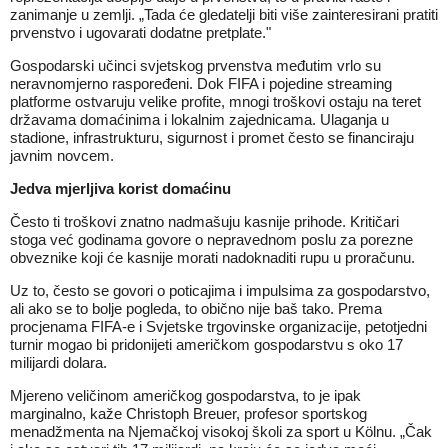
zanimanje u zemlji. „Tada će gledatelji biti više zainteresirani pratiti
prvenstvo i ugovarati dodatne pretplate."
Gospodarski učinci svjetskog prvenstva međutim vrlo su
neravnomjerno raspoređeni. Dok FIFA i pojedine streaming
platforme ostvaruju velike profite, mnogi troškovi ostaju na teret
državama domaćinima i lokalnim zajednicama. Ulaganja u
stadione, infrastrukturu, sigurnost i promet često se financiraju
javnim novcem.
Jedva mjerljiva korist domaćinu
Često ti troškovi znatno nadmašuju kasnije prihode. Kritičari
stoga već godinama govore o nepravednom poslu za porezne
obveznike koji će kasnije
morati nadoknaditi rupu u proračunu.
Uz to, često se govori o poticajima i impulsima za gospodarstvo,
ali ako se to bolje pogleda, to obično nije baš tako. Prema
procjenama FIFA-e i Svjetske trgovinske organizacije, petotjedni
turnir mogao bi pridonijeti američkom gospodarstvu s oko 17
milijardi dolara.
Mjereno veličinom američkog gospodarstva, to je ipak
marginalno, kaže Christoph Breuer, profesor sportskog
menadžmenta na Njemačkoj visokoj školi za sport u Kölnu. „Čak