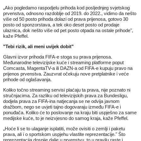
„Ako pogledamo raspodjelu prihoda kod posljednjeg svjetskog
prvenstva, odnosno razdoblje od 2019. do 2022., vidimo da nešto
više od 50 posto prihoda dolazi od prava prijenosa, gotovo 30
posto od sponzorstava, a tek oko deset posto od prodaje
ulaznica, dok nešto više od pet posto otpada na ostale prihode",
kaže Pfeffel.
"Tebi rizik, ali meni uvijek dobit"
Glavni izvor prihoda FIFA-e stoga su prava prijenosa.
Međunarodne televizijske kuće i streaming platforme poput
Comcasta, MagentaTV-a ili DAZN-a od FIFA-e kupuju pravo na
prijenos prvenstva. Zauzvrat očekuju nove pretplatnike i veće
prihode od oglašavanja.
Koliko točno streaming servisi plaćaju ta prava, nije poznato ni
stručnjacima. Za razliku od televizijskih prava za Bundesligu,
dodjela prava za FIFA-ina natjecanja se ne odvija javnom
dražbom,
nego se uvjeti tajno dogovaraju između FIFA-e i
ponuđača
. Koliko će to poslovanje na kraju biti uspješno za same
medijske kuće, to je neizvjesno do samog kraja, kaže Pfeffel.
„Hoće li se to ulaganje isplatiti, može ovisiti o zemlji i paketu
prava, ali i o sportskom uspjehu vlastite reprezentacije." Što
reprezentacija
dospije dalje u prvenstvu
, to u pravilu raste i