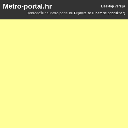
Metro-portal.hr
Desktop verzija
Dobrodošli na Metro-portal.hr!
Prijavite se
ili
nam se pridružite :)