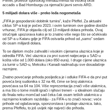
Pfeffel, profesor sportskog menadžmenta na visokoj školi
accadis u Bad Homburgu za njemački javni servis ARD.
5 milijadi dolara više - preko leđa nogometaša
„FIFA je gospodarski dobitnik turnira", kaže Pfeffel. Za aktualni
ciklus SP-a koji je počeo 2023. i ovim turnirom ove godine dostiže
vrhunac, FIFA je objavila cilj od 13 milijardi dolara prihoda. Ovaj
stručnjak upozorava kako je to znatno više nego što se očekivalo
od SP-a u Kataru gdje je FIFA ostvarila prihod od „samo" sedam
do osam milijardi dolara.
To se dijelom može
zahvaliti i visokim cijenama ulaznica
koje je
odredila FIFA. Već ulaznica za prvi susret natjecanja u SAD-u
košta više od 1.000 dolara (oko 850 eura). I druge cijene ulaznica
za turnir u SAD-u, Meksiku i Kanadi nadmašuju sve dosadašnje
razmjere.
Znatno povećanje prihoda posljedica je i odluke FIFA-e da prvi put
poveća broj sudionika s 32 na 48, čime se broj utakmica
povećava sa 64 na 104. Više reprezentacija znači više utakmica,
a ma što o tome mislili igrači i njihovi treneri - u idealnom slučaju
do finala neku momčad
sad čeka čak osam teških utakmica
u
razmjerno kratkom razdoblju - za FIFA-u to znači novac: veće
prihode od oglašavanja, sponzorstava i prodaje ulaznica. Iako,
prema Pfeffelu, to još uvijek nije najveći dio prihoda.