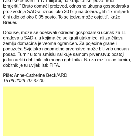
i ako se ostvari tih 17 milijardi, na kraju će se jedva moći
izmjeriti." Bruto domaći proizvod, odnosno ukupna gospodarska
proizvodnja SAD-a, iznosi oko 30 bilijuna dolara. „Tih 17 milijardi
čini udio od oko 0,05 posto. To se jedva može osjetiti", kaže
Breuer.
Doduše, može se očekivati određen gospodarski učinak za 11
gradova u SAD-u u kojima će se igrati utakmice, ali za čitavu
zemlju domaćina je veoma ograničen. Za pojedine grane i
poduzeća Svjetsko nogometno prvenstvo može biti vrlo unosan
posao. Turnir u tom smislu nalikuje samom prvenstvu: postoji
jedan veliki dobitnik, ali mnogo gubitnika. No za razliku od turnira,
dobitnik je tu uvijek isti: FIFA.
Piše: Anne-Catherine Beck/ARD
15.06.2026. 07:37:00