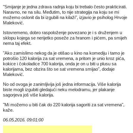
"Smijanje je jedna zdrava radnja koju bi trebalo često prakticirati.
Naravno, ne na silu. Međutim, to nije strategija na koju se mi
možemo oslonit da bi izgubili na kilaži", izjavio je psiholog Hrvoje
Maleković.
Istovremeno, dobro raspoloženje povezano je i s druženjem u
sklopu kojega se nerijetko poseže za hranom i pićem, pa smijeh
nema taj efekt.
"Ako zamislimo nekog da je otišao u kino na komediju i tamo je
potrošio 120 kalorija za sat vremena, a pritom je unio kroz pića,
kokice i čokoladice 700 kalorija, onda je on u biti u plusu sa
kalorijama, bez obzira što se sat vremena smijao", dodaje
Maleković.
No od ovoga je zanimljivija još jedna informacija. Više kalorija
biste mogli izgubiti gledajući neku melodramu, jer plakanje
sagorjeva još više kalorija.
"Mi možemo u biti čak do 220 kalorija sagoriti za sat vremena",
kaže.
06.05.2016. 09:01:00