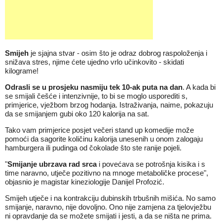
Smijeh
je sjajna stvar - osim što je odraz dobrog raspoloženja i
snižava stres, njime ćete ujedno vrlo učinkovito - skidati
kilograme!
Odrasli se u prosjeku nasmiju tek 10-ak puta na dan
. A kada bi
se smijali češće i intenzivnije, to bi se moglo usporediti s,
primjerice, vježbom brzog hodanja. Istraživanja, naime, pokazuju
da se smijanjem gubi oko 120 kalorija na sat.
Tako vam primjerice posjet večeri stand up komedije može
pomoći da sagorite količinu kalorija unesenih u onom zalogaju
hamburgera ili pudinga od čokolade što ste ranije pojeli.
"
Smijanje ubrzava rad srca
i povećava se potrošnja kisika i s
time naravno, utječe pozitivno na mnoge metaboličke procese",
objasnio je magistar kineziologije Danijel Profozić.
Smijeh utječe i na kontrakciju dubinskih trbušnih mišića. No samo
smijanje, naravno, nije dovoljno. Ono nije zamjena za tjelovježbu
ni opravdanje da se možete smijati i jesti, a da se ništa ne prima.