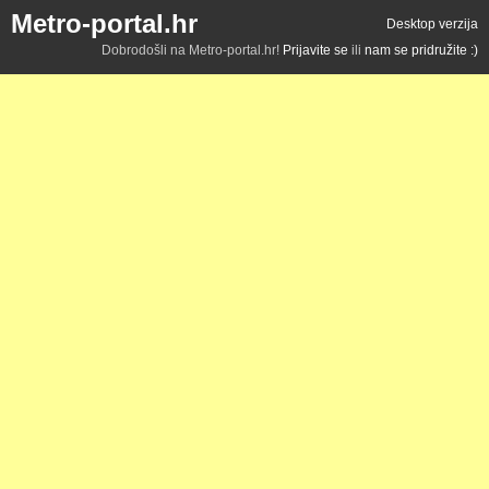
Metro-portal.hr
Desktop verzija
Dobrodošli na Metro-portal.hr!
Prijavite se
ili
nam se pridružite :)