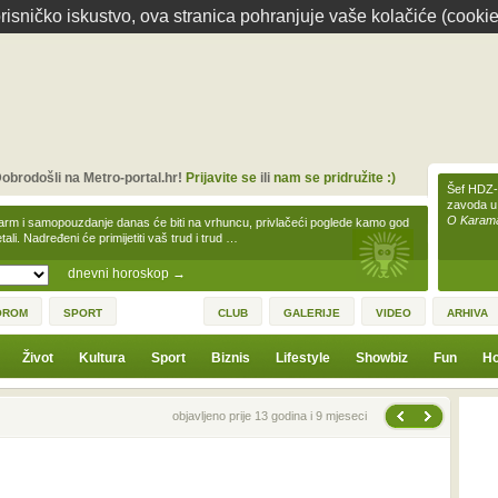
isničko iskustvo, ova stranica pohranjuje vaše kolačiće (cookie
obrodošli na Metro-portal.hr!
Prijavite se
ili
nam se pridružite :)
Šef HDZ-a
zavoda u
O Karamar
arm i samopouzdanje danas će biti na vrhuncu, privlačeći poglede kamo god
tali. Nadređeni će primijetiti vaš trud i trud …
dnevni horoskop
→
OROM
SPORT
CLUB
GALERIJE
VIDEO
ARHIVA
Život
Kultura
Sport
Biznis
Lifestyle
Showbiz
Fun
Ho
Sljedeća vijest
Prethodna vijest
objavljeno prije 13 godina i 9 mjeseci