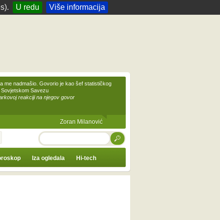
s).
U redu
Više informacija
 me nadmašio. Govorio je kao šef statističkog
 Sovjetskom Savezu
kovoj reakciji na njegov govor
Zoran Milanović
TRAŽI
roskop
Iza ogledala
Hi-tech