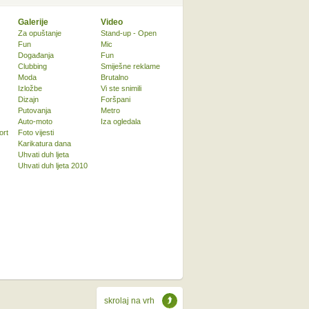
Galerije
Video
Za opuštanje
Stand-up - Open
Fun
Mic
Događanja
Fun
Clubbing
Smiješne reklame
Moda
Brutalno
Izložbe
Vi ste snimili
Dizajn
Foršpani
Putovanja
Metro
Auto-moto
Iza ogledala
ort
Foto vijesti
Karikatura dana
Uhvati duh ljeta
Uhvati duh ljeta 2010
skrolaj na vrh