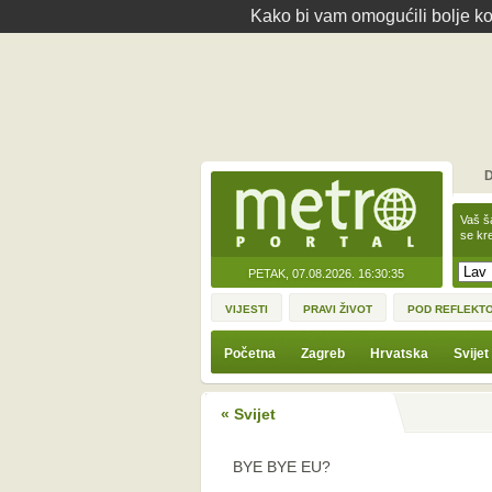
Kako bi vam omogućili bolje kor
D
Vaš š
se kre
PETAK, 07.08.2026.
16:30:35
VIJESTI
PRAVI ŽIVOT
POD REFLEKT
Početna
Zagreb
Hrvatska
Svijet
« Svijet
BYE BYE EU?