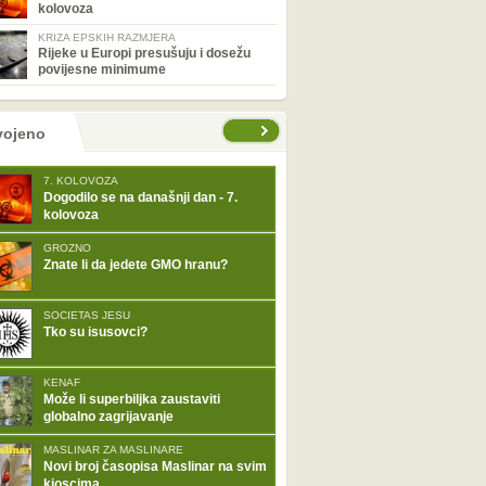
kolovoza
KRIZA EPSKIH RAZMJERA
Rijeke u Europi presušuju i dosežu
povijesne minimume
tranice
vojeno
7. KOLOVOZA
Dogodilo se na današnji dan - 7.
kolovoza
GROZNO
Znate li da jedete GMO hranu?
SOCIETAS JESU
Tko su isusovci?
KENAF
Može li superbiljka zaustaviti
globalno zagrijavanje
MASLINAR ZA MASLINARE
Novi broj časopisa Maslinar na svim
kioscima