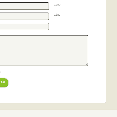
nužno
nužno
e
TAR