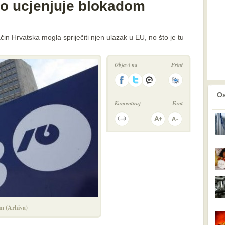
no ucjenjuje blokadom
ačin Hrvatska mogla spriječiti njen ulazak u EU, no što je tu
Objavi na
Print
prethodno
2
Os
Komentiraj
Font
m (Arhiva)