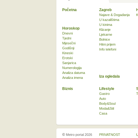
Početna
Zagreb
Najave & Događanja
K
U kazalištima
U kinima
Horoskop
Klizanje
Dnevni
Ljekarne
Tjedni
Bolnice
Mjesečni
Hitni prijem
Godišnji
Info telefoni
Kineski
Erotski
Sanjarica
Numerologija
Analiza datuma
Iza ogledala
Analiza imena
Biznis
Lifestyle
Gastro
T
Auto
Body&Soul
Moda&Stil
Casa
©
Metro portal 2026
PRIVATNOST