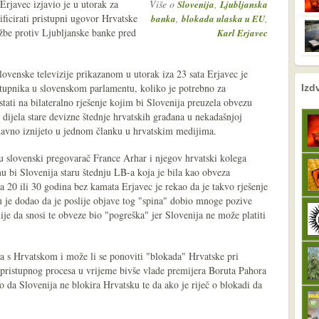
Erjavec izjavio je u utorak za
Više o
,
Slovenija
Ljubljanska
ificirati pristupni ugovor Hrvatske
,
,
banka
blokada ulaska u EU
žbe protiv Ljubljanske banke pred
Karl Erjavec
ovenske televizije prikazanom u utorak iza 23 sata Erjavec je
nema prethodne s
sljedeće
astupnika u slovenskom parlamentu, koliko je potrebno za
Izd
stati na bilateralno rješenje kojim bi Slovenija preuzela obvezu
 dijela stare devizne štednje hrvatskih građana u nekadašnjoj
davno iznijeto u jednom članku u hrvatskim medijima.
 slovenski pregovarač France Arhar i njegov hrvatski kolega
u bi Slovenija staru štednju LB-a koja je bila kao obveza
a 20 ili 30 godina bez kamata Erjavec je rekao da je takvo rješenje
u je dodao da je poslije objave tog "spina" dobio mnoge pozive
ije da snosi te obveze bio "pogreška" jer Slovenija ne može platiti
sa s Hrvatskom i može li se ponoviti "blokada" Hrvatske pri
pristupnog procesa u vrijeme bivše vlade premijera Boruta Pahora
o da Slovenija ne blokira Hrvatsku te da ako je riječ o blokadi da