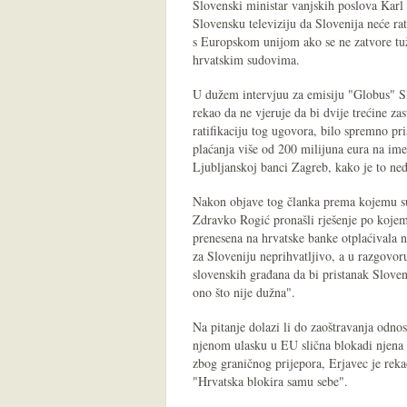
Slovenski ministar vanjskih poslova Karl 
Slovensku televiziju da Slovenija neće rat
s Europskom unijom ako se ne zatvore tu
hrvatskim sudovima.
U dužem intervjuu za emisiju "Globus" Sl
rekao da ne vjeruje da bi dvije trećine z
ratifikaciju tog ugovora, bilo spremno pri
plaćanja više od 200 milijuna eura na ime
Ljubljanskoj banci Zagreb, kako je to ne
Nakon objave tog članka prema kojemu su
Zdravko Rogić pronašli rješenje po kojem
prenesena na hrvatske banke otplaćivala n
za Sloveniju neprihvatljivo, a u razgovor
slovenskih građana da bi pristanak Sloven
ono što nije dužna".
Na pitanje dolazi li do zaoštravanja odno
njenom ulasku u EU slična blokadi njena 
zbog graničnog prijepora, Erjavec je reka
"Hrvatska blokira samu sebe".