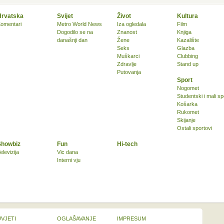
Hrvatska
Svijet
Život
Kultura
omentari
Metro World News
Iza ogledala
Film
Dogodilo se na
Znanost
Knjiga
današnji dan
Žene
Kazalište
Seks
Glazba
Muškarci
Clubbing
Zdravlje
Stand up
Putovanja
Sport
Nogomet
Studentski i mali sp
Košarka
Rukomet
Skijanje
Ostali sportovi
Showbiz
Fun
Hi-tech
elevizija
Vic dana
Interni vju
UVJETI
OGLAŠAVANJE
IMPRESUM