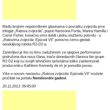
Među brojnim nepotvrđenim glasinama o povratku zvijezda prve
trilogije „Ratova zvijezda", poput Harrisona Forda, Marka Hamilla i
Carrie Fisher, konačno smo dobili i jednu službenu potvrdu - u
„Ratovima zvijezda: Epizodi VII" ponovno ćemo gledati
neodoljivog robota R2-D2-a.
Zanimljivo je što su timu zaduženom za njegove performanse
pridružena dva nova člana, inače donedavnih članova fan grupe
R2-D2 koji su svojih tehničkim rješenjima toliko zainteresirali
producenticu Kathleen Kennedy da im je ponudila posao.
Više o novom nastavku „Ratova zvijezda: Epizoda VII" možete
pročitati na portalu
Nemilosrdni gadovi
.
20.11.2013. 09:45:00