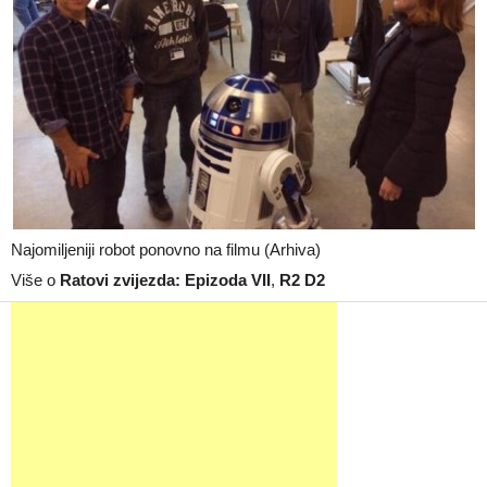
Najomiljeniji robot ponovno na filmu (Arhiva)
Više o
Ratovi zvijezda: Epizoda VII
,
R2 D2