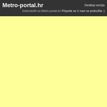
Metro-portal.hr
Desktop verzija
Dobrodošli na Metro-portal.hr!
Prijavite se
ili
nam se pridružite :)