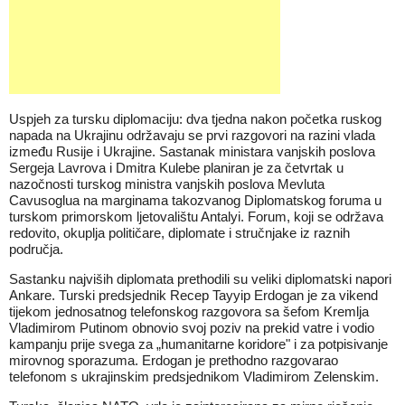
Uspjeh za tursku diplomaciju: dva tjedna nakon početka ruskog
napada na Ukrajinu održavaju se prvi razgovori na razini vlada
između Rusije i Ukrajine. Sastanak ministara vanjskih poslova
Sergeja Lavrova i Dmitra Kulebe planiran je za četvrtak u
nazočnosti turskog ministra vanjskih poslova Mevluta
Cavusoglua na marginama takozvanog Diplomatskog foruma u ​​
turskom primorskom ljetovalištu Antalyi. Forum, koji se održava
redovito, okuplja političare, diplomate i stručnjake iz raznih
područja.
Sastanku najviših diplomata prethodili su veliki diplomatski napori
Ankare. Turski predsjednik Recep Tayyip Erdogan je za vikend
tijekom jednosatnog telefonskog razgovora sa šefom Kremlja
Vladimirom Putinom obnovio svoj poziv na prekid vatre i vodio
kampanju prije svega za „humanitarne koridore" i za potpisivanje
mirovnog sporazuma. Erdogan je prethodno razgovarao
telefonom s ukrajinskim predsjednikom Vladimirom Zelenskim.