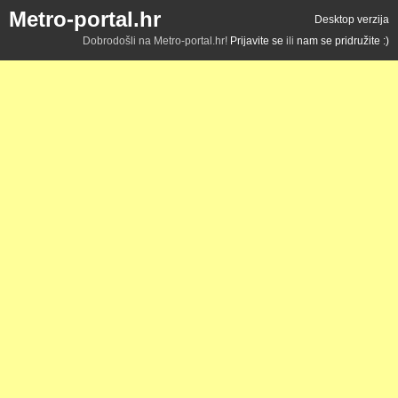
Metro-portal.hr
Desktop verzija
Dobrodošli na Metro-portal.hr!
Prijavite se
ili
nam se pridružite :)