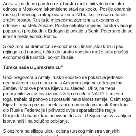
Ankara još dobro pamti da za Tursku može biti vrlo bolno ako
odnose s Moskvom lakomisleno stavi na kocku. Poslije obaranja
ruskog borbenog zrakoplova u zimu 2015., koji je ušao u turski
zračni prostor, Rusija je mjesecima zamrznula ekonomske
odnose - na štetu Ankare. Poslije nekoliko mjeseci turska vlada je
popustila i predsjednik Erdogan je odletio u Sankt Peterburg da se
ispriča predsjedniku Putinu.
S obzirom na dramatičnu ekonomsku i financijsku krizu i pad
rejtinga kod naroda, teško da tursko vodstvo može sebi priuštiti
ekonomski ili turistički bojkot Rusije.
Turska nada u „prekretnicu"
Uoči pregovora u Antalyi rusko vodstvo se pokazuje jednako
neumoljivom kao i u sukobu s Ankarom prije nekoliko godina.
Zahtjevi Moskve prema Kijevu su sljedeći: Ukrajina treba
promijeniti svoj ustav i izbaciti želju da uđe u NATO. Umjesto
toga, trebalo bi ponovo uspostaviti neutralnost zemlje. Osim toga,
Kijev bi trebao priznati anektirani crnomorski poluotok Krim kao
dio Ruske Federacije i prihvatiti dvije separatističke regije
Donjeck i Luhansk kao neovisne države. U Kijevu su svi zahtjevi
isprva naišli na odlučno odbijanje.
S obzirom na slijepu ulicu, ocjena turskog ministra vanjskih