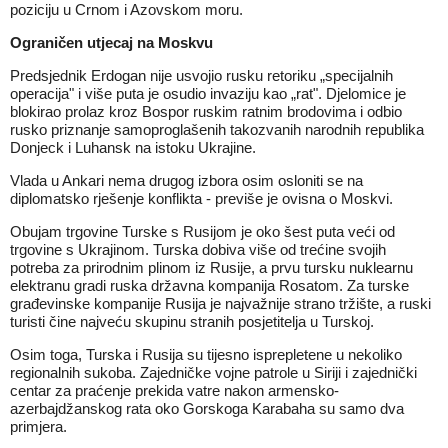
poziciju u Crnom i Azovskom moru.
Ograničen utjecaj na Moskvu
Predsjednik Erdogan nije usvojio rusku retoriku „specijalnih
operacija" i više puta je osudio invaziju kao „rat". Djelomice je
blokirao prolaz kroz Bospor ruskim ratnim brodovima i odbio
rusko priznanje samoproglašenih takozvanih narodnih republika
Donjeck i Luhansk na istoku Ukrajine.
Vlada u Ankari nema drugog izbora osim osloniti se na
diplomatsko rješenje konflikta - previše je ovisna o Moskvi.
Obujam trgovine Turske s Rusijom je oko šest puta veći od
trgovine s Ukrajinom. Turska dobiva više od trećine svojih
potreba za prirodnim plinom iz Rusije, a prvu tursku nuklearnu
elektranu gradi ruska državna kompanija Rosatom. Za turske
građevinske kompanije Rusija je najvažnije strano tržište, a ruski
turisti čine najveću skupinu stranih posjetitelja u Turskoj.
Osim toga, Turska i Rusija su tijesno isprepletene u nekoliko
regionalnih sukoba. Zajedničke vojne patrole u ​​Siriji i zajednički
centar za praćenje prekida vatre nakon armensko-
azerbajdžanskog rata oko Gorskoga Karabaha su samo dva
primjera.