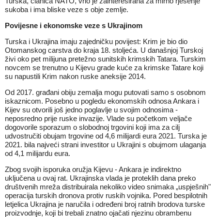
Turska, članica NATO, vrlo je zainteresirana za mirno rješenje
sukoba i ima bliske veze s obje zemlje.
Povijesne i ekonomske veze s Ukrajinom
Turska i Ukrajina imaju zajedničku povijest: Krim je bio dio
Otomanskog carstva do kraja 18. stoljeća. U današnjoj Turskoj
živi oko pet milijuna pretežno sunitskih krimskih Tatara. Turskim
novcem se trenutno u Kijevu grade kuće za krimske Tatare koji
su napustili Krim nakon ruske aneksije 2014.
Od 2017. građani obiju zemalja mogu putovati samo s osobnom
iskaznicom. Posebno u pogledu ekonomskih odnosa Ankara i
Kijev su otvorili još jedno poglavlje u svojim odnosima -
neposredno prije ruske invazije. Vlade su početkom veljače
dogovorile sporazum o slobodnoj trgovini koji ima za cilj
udvostručiti obujam trgovine od 4,6 milijardi eura 2021. Turska je
2021. bila najveći strani investitor u Ukrajini s obujmom ulaganja
od 4,1 milijardu eura.
Zbog svojih isporuka oružja Kijevu - Ankara je indirektno
uključena u ovaj rat. Ukrajinska vlada je proteklih dana preko
društvenih mreža distribuirala nekoliko video snimaka „uspješnih"
operacija turskih dronova protiv ruskih vojnika. Pored bespilotnih
letjelica Ukrajina je naručila i određeni broj ratnih brodova turske
proizvodnje, koji bi trebali znatno ojačati njezinu obrambenu