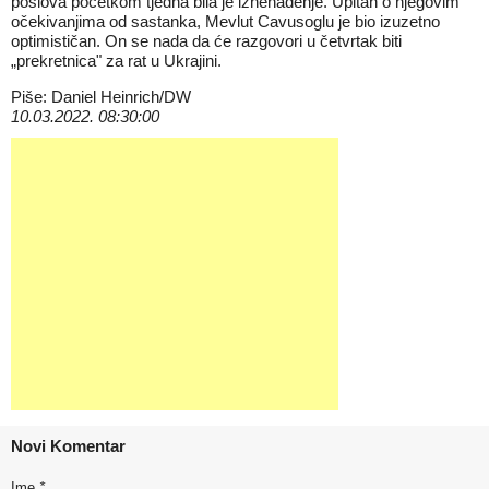
poslova početkom tjedna bila je iznenađenje. Upitan o njegovim
očekivanjima od sastanka, Mevlut Cavusoglu je bio izuzetno
optimističan. On se nada da će razgovori u četvrtak biti
„prekretnica" za rat u Ukrajini.
Piše: Daniel Heinrich/DW
10.03.2022. 08:30:00
Novi Komentar
Ime
*