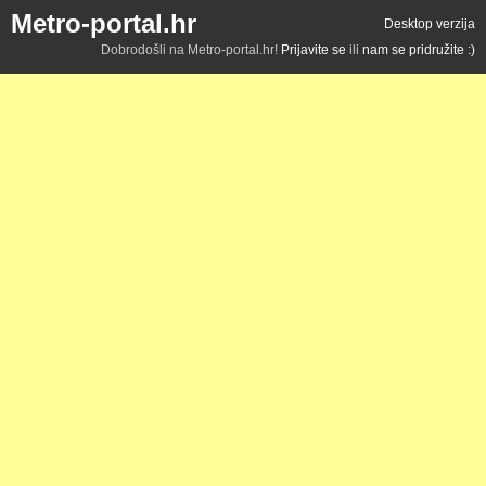
Metro-portal.hr
Desktop verzija
Dobrodošli na Metro-portal.hr!
Prijavite se
ili
nam se pridružite :)