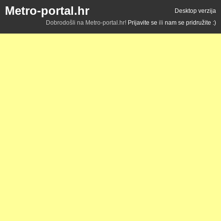
Metro-portal.hr
Desktop verzija
Dobrodošli na Metro-portal.hr!
Prijavite se
ili
nam se pridružite :)