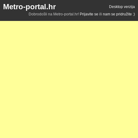
Metro-portal.hr
Desktop verzija
Dobrodošli na Metro-portal.hr!
Prijavite se
ili
nam se pridružite :)