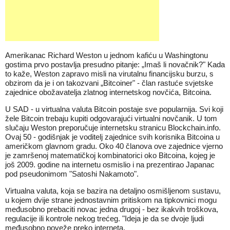
Amerikanac Richard Weston u jednom kafiću u Washingtonu
gostima prvo postavlja presudno pitanje: „Imaš li novačnik?" Kada
to kaže, Weston zapravo misli na virutalnu financijsku burzu, s
obzirom da je i on takozvani „Bitcoiner" - član rastuće svjetske
zajednice obožavatelja zlatnog internetskog novčića, Bitcoina.
U SAD - u virtualna valuta Bitcoin postaje sve popularnija. Svi koji
žele Bitcoin trebaju kupiti odgovarajući virtualni novčanik. U tom
slučaju Weston preporučuje internetsku stranicu Blockchain.info.
Ovaj 50 - godišnjak je voditelj zajednice svih korisnika Bitcoina u
američkom glavnom gradu. Oko 40 članova ove zajednice vjerno
je zamršenoj matematičkoj kombinatorici oko Bitcoina, kojeg je
još 2009. godine na internetu osmislio i na prezentirao Japanac
pod pseudonimom "Satoshi Nakamoto".
Virtualna valuta, koja se bazira na detaljno osmišljenom sustavu,
u kojem dvije strane jednostavnim pritiskom na tipkovnici mogu
međusobno prebaciti novac jedna drugoj - bez ikakvih troškova,
regulacije ili kontrole nekog trećeg. "Ideja je da se dvoje ljudi
međusobno poveže preko interneta.