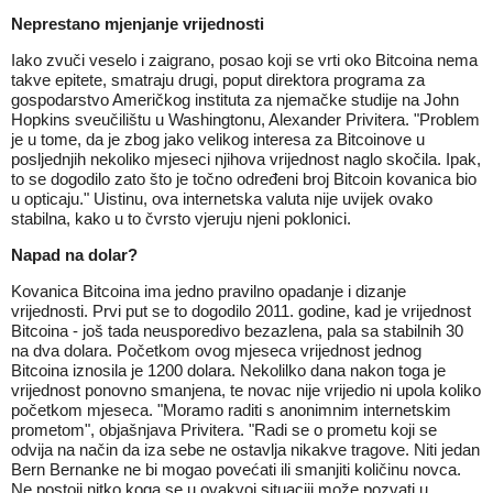
Neprestano mjenjanje vrijednosti
Iako zvuči veselo i zaigrano, posao koji se vrti oko Bitcoina nema
takve epitete, smatraju drugi, poput direktora programa za
gospodarstvo Američkog instituta za njemačke studije na John
Hopkins sveučilištu u Washingtonu, Alexander Privitera. "Problem
je u tome, da je zbog jako velikog interesa za Bitcoinove u
posljednjih nekoliko mjeseci njihova vrijednost naglo skočila. Ipak,
to se dogodilo zato što je točno određeni broj Bitcoin kovanica bio
u opticaju." Uistinu, ova internetska valuta nije uvijek ovako
stabilna, kako u to čvrsto vjeruju njeni poklonici.
Napad na dolar?
Kovanica Bitcoina ima jedno pravilno opadanje i dizanje
vrijednosti. Prvi put se to dogodilo 2011. godine, kad je vrijednost
Bitcoina - još tada neusporedivo bezazlena, pala sa stabilnih 30
na dva dolara. Početkom ovog mjeseca vrijednost jednog
Bitcoina iznosila je 1200 dolara. Nekolilko dana nakon toga je
vrijednost ponovno smanjena, te novac nije vrijedio ni upola koliko
početkom mjeseca. "Moramo raditi s anonimnim internetskim
prometom", objašnjava Privitera. "Radi se o prometu koji se
odvija na način da iza sebe ne ostavlja nikakve tragove. Niti jedan
Bern Bernanke ne bi mogao povećati ili smanjiti količinu novca.
Ne postoji nitko koga se u ovakvoj situaciji može pozvati u