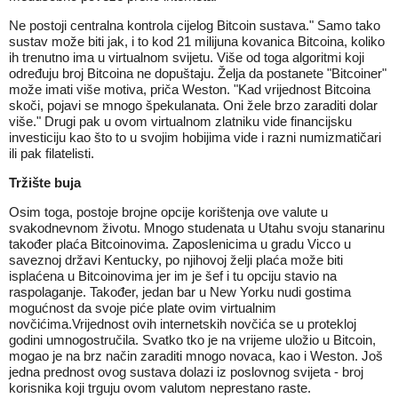
Ne postoji centralna kontrola cijelog Bitcoin sustava." Samo tako
sustav može biti jak, i to kod 21 milijuna kovanica Bitcoina, koliko
ih trenutno ima u virtualnom svijetu. Više od toga algoritmi koji
određuju broj Bitcoina ne dopuštaju. Želja da postanete "Bitcoiner"
može imati više motiva, priča Weston. "Kad vrijednost Bitcoina
skoči, pojavi se mnogo špekulanata. Oni žele brzo zaraditi dolar
više." Drugi pak u ovom virtualnom zlatniku vide financijsku
investiciju kao što to u svojim hobijima vide i razni numizmatičari
ili pak filatelisti.
Tržište buja
Osim toga, postoje brojne opcije korištenja ove valute u
svakodnevnom životu. Mnogo studenata u Utahu svoju stanarinu
također plaća Bitcoinovima. Zaposlenicima u gradu Vicco u
saveznoj državi Kentucky, po njihovoj želji plaća može biti
isplaćena u Bitcoinovima jer im je šef i tu opciju stavio na
raspolaganje. Također, jedan bar u New Yorku nudi gostima
mogućnost da svoje piće plate ovim virtualnim
novčićima.Vrijednost ovih internetskih novčića se u protekloj
godini umnogostručila. Svatko tko je na vrijeme uložio u Bitcoin,
mogao je na brz način zaraditi mnogo novaca, kao i Weston. Još
jedna prednost ovog sustava dolazi iz poslovnog svijeta - broj
korisnika koji trguju ovom valutom neprestano raste.