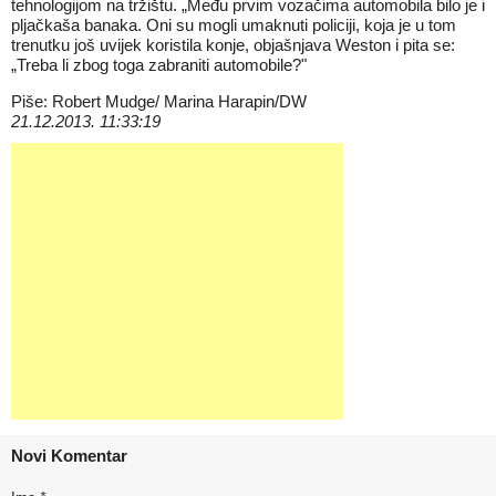
tehnologijom na tržištu. „Među prvim vozačima automobila bilo je i
pljačkaša banaka. Oni su mogli umaknuti policiji, koja je u tom
trenutku još uvijek koristila konje, objašnjava Weston i pita se:
„Treba li zbog toga zabraniti automobile?"
Piše: Robert Mudge/ Marina Harapin/DW
21.12.2013. 11:33:19
Novi Komentar