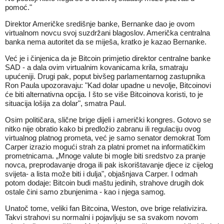
pomoć."
Direktor Američke središnje banke, Bernanke dao je ovom
virtualnom novcu svoj suzdržani blagoslov. Američka centralna
banka nema autoritet da se miješa, kratko je kazao Bernanke.
Već je i činjenica da je Bitcoin primjetio direktor centralne banke
SAD - a dala ovim virtualnim kovanicama krila, smatraju
upućeniji. Drugi pak, poput bivšeg parlamentarnog zastupnika
Ron Paula upozoravaju: "Kad dolar upadne u nevolje, Bitcoinovi
će biti alternativna opcija. I što se više Bitcoinova koristi, to je
situacija lošija za dolar", smatra Paul.
Osim političara, slične brige dijeli i američki kongres. Gotovo se
nitko nije obratio kako bi predložio zabranu ili regulaciju ovog
virtualnog platnog prometa, već je samo senator demokrat Tom
Carper izrazio mogući strah za platni promet na informatičkim
prometnicama. „Mnoge valute bi mogle biti sredstvo za pranje
novca, preprodavanje droga ili pak iskorištavanje djece iz cijelog
svijeta- a lista može biti i dulja", objašnjava Carper. I odmah
potom dodaje: Bitcoin budi maštu jedinih, strahove drugih dok
ostale čini samo zbunjenima - kao i njega samog.
Unatoč tome, veliki fan Bitcoina, Weston, ove brige relativizira.
Takvi strahovi su normalni i pojavljuju se sa svakom novom