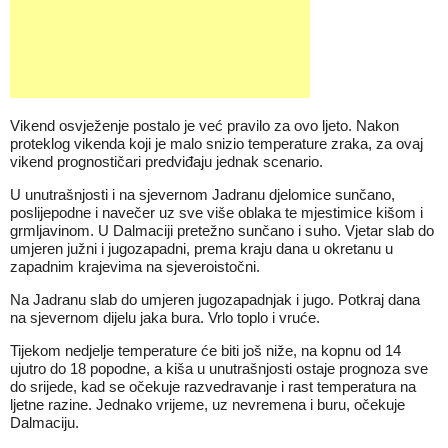
Vikend osvježenje postalo je već pravilo za ovo ljeto. Nakon
proteklog vikenda koji je malo snizio temperature zraka, za ovaj
vikend prognostičari predviđaju jednak scenario.
U unutrašnjosti i na sjevernom Jadranu djelomice sunčano,
poslijepodne i navečer uz sve više oblaka te mjestimice kišom i
grmljavinom. U Dalmaciji pretežno sunčano i suho. Vjetar slab do
umjeren južni i jugozapadni, prema kraju dana u okretanu u
zapadnim krajevima na sjeveroistočni.
Na Jadranu slab do umjeren jugozapadnjak i jugo. Potkraj dana
na sjevernom dijelu jaka bura. Vrlo toplo i vruće.
Tijekom nedjelje temperature će biti još niže, na kopnu od 14
ujutro do 18 popodne, a kiša u unutrašnjosti ostaje prognoza sve
do srijede, kad se očekuje razvedravanje i rast temperatura na
ljetne razine. Jednako vrijeme, uz nevremena i buru, očekuje
Dalmaciju.