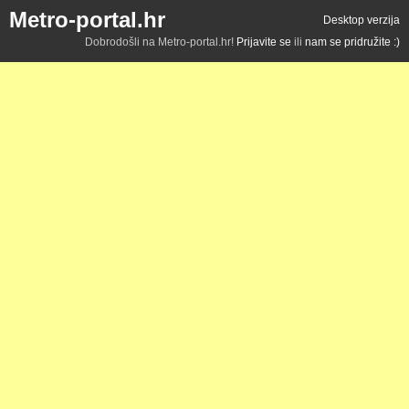
Metro-portal.hr
Desktop verzija
Dobrodošli na Metro-portal.hr!
Prijavite se
ili
nam se pridružite :)