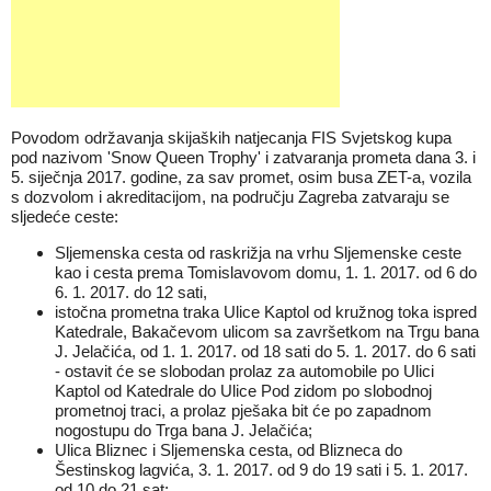
Povodom održavanja skijaških natjecanja FIS Svjetskog kupa
pod nazivom 'Snow Queen Trophy' i zatvaranja prometa dana 3. i
5. siječnja 2017. godine, za sav promet, osim busa ZET-a, vozila
s dozvolom i akreditacijom, na području Zagreba zatvaraju se
sljedeće ceste:
Sljemenska cesta od raskrižja na vrhu Sljemenske ceste
kao i cesta prema Tomislavovom domu, 1. 1. 2017. od 6 do
6. 1. 2017. do 12 sati,
istočna prometna traka Ulice Kaptol od kružnog toka ispred
Katedrale, Bakačevom ulicom sa završetkom na Trgu bana
J. Jelačića, od 1. 1. 2017. od 18 sati do 5. 1. 2017. do 6 sati
- ostavit će se slobodan prolaz za automobile po Ulici
Kaptol od Katedrale do Ulice Pod zidom po slobodnoj
prometnoj traci, a prolaz pješaka bit će po zapadnom
nogostupu do Trga bana J. Jelačića;
Ulica Bliznec i Sljemenska cesta, od Blizneca do
Šestinskog lagvića, 3. 1. 2017. od 9 do 19 sati i 5. 1. 2017.
od 10 do 21 sat;