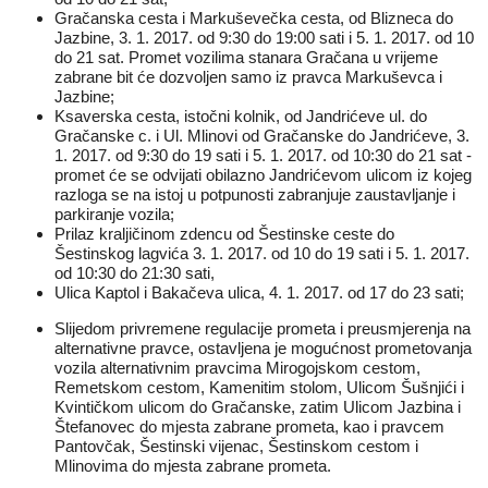
Gračanska cesta i Markuševečka cesta, od Blizneca do
Jazbine, 3. 1. 2017. od 9:30 do 19:00 sati i 5. 1. 2017. od 10
do 21 sat. Promet vozilima stanara Gračana u vrijeme
zabrane bit će dozvoljen samo iz pravca Markuševca i
Jazbine;
Ksaverska cesta, istočni kolnik, od Jandrićeve ul. do
Gračanske c. i Ul. Mlinovi od Gračanske do Jandrićeve, 3.
1. 2017. od 9:30 do 19 sati i 5. 1. 2017. od 10:30 do 21 sat -
promet će se odvijati obilazno Jandrićevom ulicom iz kojeg
razloga se na istoj u potpunosti zabranjuje zaustavljanje i
parkiranje vozila;
Prilaz kraljičinom zdencu od Šestinske ceste do
Šestinskog lagvića 3. 1. 2017. od 10 do 19 sati i 5. 1. 2017.
od 10:30 do 21:30 sati,
Ulica Kaptol i Bakačeva ulica, 4. 1. 2017. od 17 do 23 sati;
Slijedom privremene regulacije prometa i preusmjerenja na
alternativne pravce, ostavljena je mogućnost prometovanja
vozila alternativnim pravcima Mirogojskom cestom,
Remetskom cestom, Kamenitim stolom, Ulicom Šušnjići i
Kvintičkom ulicom do Gračanske, zatim Ulicom Jazbina i
Štefanovec do mjesta zabrane prometa, kao i pravcem
Pantovčak, Šestinski vijenac, Šestinskom cestom i
Mlinovima do mjesta zabrane prometa.