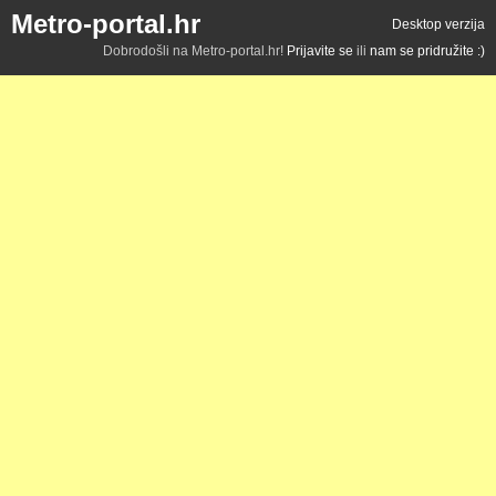
Metro-portal.hr
Desktop verzija
Dobrodošli na Metro-portal.hr!
Prijavite se
ili
nam se pridružite :)