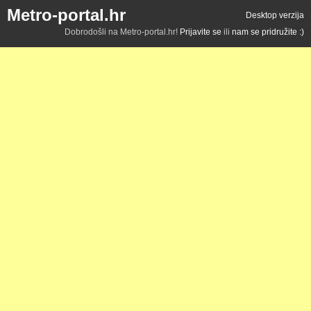
Metro-portal.hr
Desktop verzija
Dobrodošli na Metro-portal.hr!
Prijavite se
ili
nam se pridružite :)