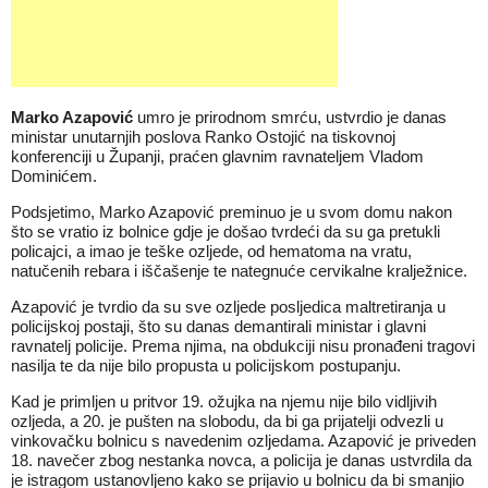
Marko Azapović
umro je prirodnom smrću, ustvrdio je danas
ministar unutarnjih poslova Ranko Ostojić na tiskovnoj
konferenciji u Županji, praćen glavnim ravnateljem Vladom
Dominićem.
Podsjetimo, Marko Azapović preminuo je u svom domu nakon
što se vratio iz bolnice gdje je došao tvrdeći da su ga pretukli
policajci, a imao je teške ozljede, od hematoma na vratu,
natučenih rebara i iščašenje te nategnuće cervikalne kralježnice.
Azapović je tvrdio da su sve ozljede posljedica maltretiranja u
policijskoj postaji, što su danas demantirali ministar i glavni
ravnatelj policije. Prema njima, na obdukciji nisu pronađeni tragovi
nasilja te da nije bilo propusta u policijskom postupanju.
Kad je primljen u pritvor 19. ožujka na njemu nije bilo vidljivih
ozljeda, a 20. je pušten na slobodu, da bi ga prijatelji odvezli u
vinkovačku bolnicu s navedenim ozljedama. Azapović je priveden
18. navečer zbog nestanka novca, a policija je danas ustvrdila da
je istragom ustanovljeno kako se prijavio u bolnicu da bi smanjio