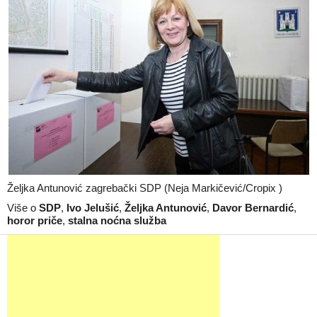
Željka Antunović zagrebački SDP (Neja Markičević/Cropix )
Više o
SDP
,
Ivo Jelušić
,
Željka Antunović
,
Davor Bernardić
,
horor priče
,
stalna noćna služba