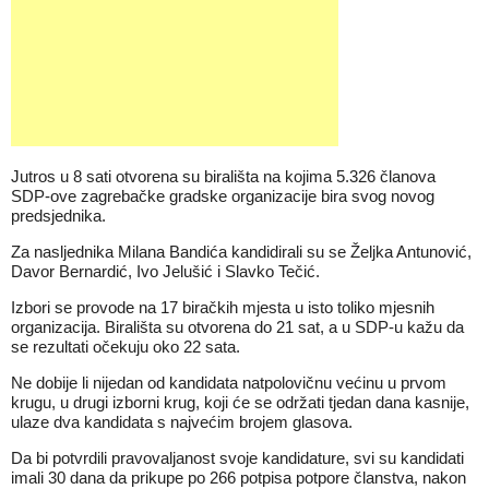
Jutros u 8 sati otvorena su birališta na kojima 5.326 članova
SDP-ove zagrebačke gradske organizacije bira svog novog
predsjednika.
Za nasljednika Milana Bandića kandidirali su se Željka Antunović,
Davor Bernardić, Ivo Jelušić i Slavko Tečić.
Izbori se provode na 17 biračkih mjesta u isto toliko mjesnih
organizacija. Birališta su otvorena do 21 sat, a u SDP-u kažu da
se rezultati očekuju oko 22 sata.
Ne dobije li nijedan od kandidata natpolovičnu većinu u prvom
krugu, u drugi izborni krug, koji će se održati tjedan dana kasnije,
ulaze dva kandidata s najvećim brojem glasova.
Da bi potvrdili pravovaljanost svoje kandidature, svi su kandidati
imali 30 dana da prikupe po 266 potpisa potpore članstva, nakon