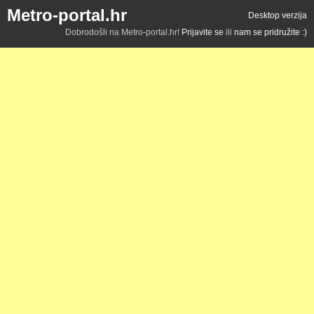
Metro-portal.hr
Desktop verzija
Dobrodošli na Metro-portal.hr!
Prijavite se
ili
nam se pridružite :)