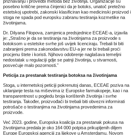
priznavanju i provedbi metoda bez životinja. Organizacije su
posebno kritične prema činjenici da je botoks, unatoč pretežno
estetskoj upotrebi, zakonski klasificiran kao medicinski proizvod i
stoga ne spada pod europsku zabranu testiranja kozmetike na
životinjama.
Dr. Dilyana Filopova, zamjenica predsjednice ECEAE-a, izjavila
je: „Strašno je da se testiranja na životinjama za proizvode s
botoksom u estetske svrhe još uvijek licenciraju. Trebali bi biti
zabranjeni prema zakonodavstvu EU-a jer ne bi trebali proći
procjenu štete i koristi. Njihovo odobrenje naglašava temeljni
nedostatak u regulaciji gdje se patnji životinja, u stvarnosti,
posvećuje malo pozornosti."
Peticija za prestanak testiranja botoksa na životinjama
Stoga, u internetskoj
peticiji
pokrenutoj danas, ECEAE poziva na
uklanjanje testa na miševima iz Europske farmakopeje, kao i na
transparentnost u pogledu broja korištenih životinja i svrhe
testiranja. Također, proizvođači bi trebali biti obvezni informirati
potrošače o testiranjima na životinjama provedenima za
proizvode.
Već 2023. godine, Europska koalicija za prestanak pokusa na
životinjama predala je oko 164 000 potpisa prikupljenih diljem
Europe Europskoj agenciji za lijekove u Amsterdamu. Novom