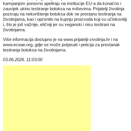
kampanjom ponovno apeliraju na institucije EU-a da konačno i
zauvijek ukinu testiranje botoksa na miševima. Prijatelji životinja
pozivaju na nekorištenje botoksa dok ne prestanu testiranja na
životinjama, kao i općenito na kupnju proizvoda koji su učinkovitiji
i, što je još važnije, etičniji jer su veganski i nisu testirani na
životinjama.
Više informacija dostupno je na
www.prijatelji-zivotinja.hr
i na
www.eceae.org
, gdje se može potpisati i peticija za prestanak
testiranja botoksa na životinjama.
03.06.2026. 11:03:00