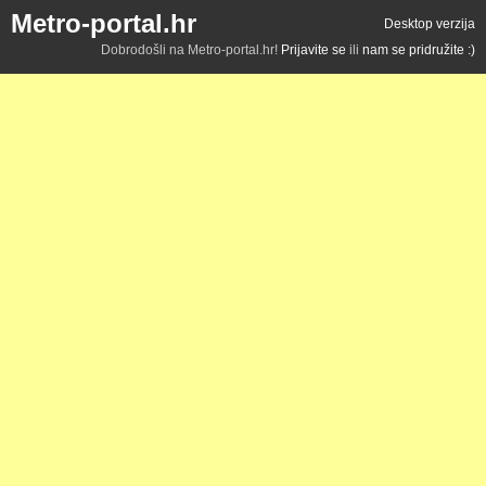
Metro-portal.hr
Desktop verzija
Dobrodošli na Metro-portal.hr!
Prijavite se
ili
nam se pridružite :)