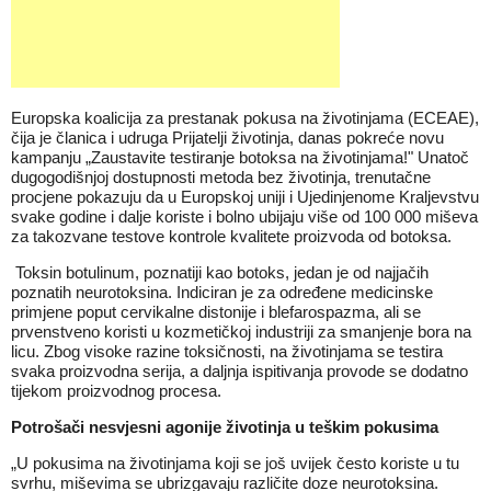
Europska koalicija za prestanak pokusa na životinjama (ECEAE),
čija je članica i udruga Prijatelji životinja, danas pokreće novu
kampanju „
Zaustavite testiranje botoksa na životinjama!
" Unatoč
dugogodišnjoj dostupnosti metoda bez životinja, trenutačne
procjene pokazuju da u Europskoj uniji i Ujedinjenome Kraljevstvu
svake godine i dalje koriste i bolno ubijaju više od 100 000 miševa
za takozvane testove kontrole kvalitete proizvoda od botoksa.
Toksin botulinum, poznatiji kao botoks, jedan je od najjačih
poznatih neurotoksina. Indiciran je za određene medicinske
primjene poput cervikalne distonije i blefarospazma, ali se
prvenstveno koristi u kozmetičkoj industriji za smanjenje bora na
licu. Zbog visoke razine toksičnosti, na životinjama se testira
svaka proizvodna serija, a daljnja ispitivanja provode se dodatno
tijekom proizvodnog procesa.
Potrošači nesvjesni agonije životinja u teškim pokusima
„U pokusima na životinjama koji se još uvijek često koriste u tu
svrhu, miševima se ubrizgavaju različite doze neurotoksina.