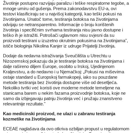
Životinje postupno razvijaju paralizu i teške respiratorne tegobe, a
mnoge umiru od gušenja. Prema zakonodavstvu EU-a, ovi
testovi klasificiraju se u najvišoj kategoriji, kao teški pokusi na
životinjama. Unatoč tome, testiranja botoksa na životinjama
odvijaju se netransparentno. Informacije o broju korištenih
životinja i specifičnim svrhama testiranja nisu javno dostupne i
teško ih je istražiti. Potrošači uglavnom nisu svjesni da su
proizvodi testirani u izuzetno okrutnim pokusima na životinjama",
ističe biologinja Nikolina Kanjer iz udruge Prijatelji životinja.
Dodaje da nedavna istraživanja Sveučilišta u Utrechtu u
Nizozemskoj pokazuju da je testiranje botoksa na životinjama i
dalje rašireno diljem Europe, osobito u Irskoj, Ujedinjenom
Kraljevstvu, a do nedavno i u Njemačkoj: „Pokusi na miševima
ostaje standard u Europskoj farmakopeji, iako su pouzdane
metode testiranja bez životinja dostupne više od desetljeća.
Nekoliko tvrtki već koristi ove moderne metode temeljene na
stanicama barem u nekim fazama proizvodnje botoksa, koje ne
samo da izbjegavaju patnju životinja već i pružaju znanstveno
relevantnije rezultate."
Kao medicinski proizvod, ne ulazi u zabranu testiranja
kozmetike na životinjama
ECEAE naglašava da ovo otkriva ozbiljan propust u regulatornom