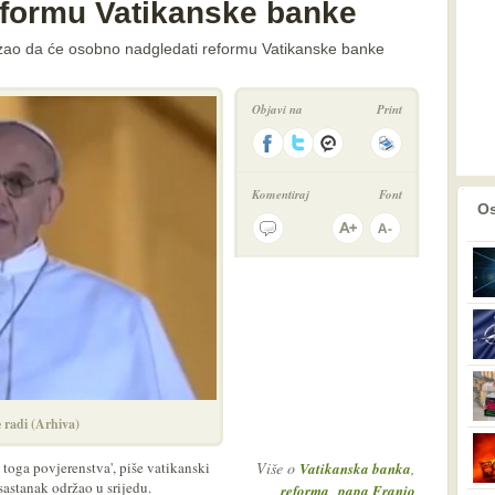
formu Vatikanske banke
azao da će osobno nadgledati reformu Vatikanske banke
Objavi na
Print
Komentiraj
Font
prethodno
2
Os
e radi (Arhiva)
 toga povjerenstva', piše vatikanski
Više o
,
Vatikanska banka
sastanak održao u srijedu.
,
reforma
papa Franjo