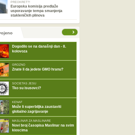
PREOKRET?!
Europska komisija predlaže
usporavanje tempa smanjenja
stakleničkih plinova
tranice
vojeno
Dogodilo se na današnji dan - 8.
kolovoza
GROZNO
Znate li da jedete GMO hranu?
SOCIETAS JESU
Tko su isusovci?
KENAF
Može li superbiljka zaustaviti
globalno zagrijavanje
MASLINAR ZA MASLINARE
Novi broj časopisa Maslinar na svim
kioscima