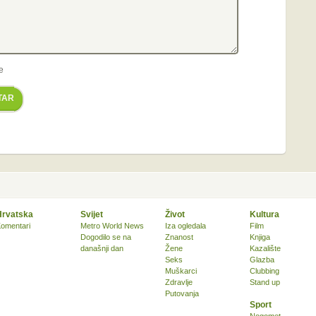
e
TAR
Hrvatska
Svijet
Život
Kultura
omentari
Metro World News
Iza ogledala
Film
Dogodilo se na
Znanost
Knjiga
današnji dan
Žene
Kazalište
Seks
Glazba
Muškarci
Clubbing
Zdravlje
Stand up
Putovanja
Sport