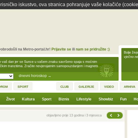
isničko iskustvo, ova stranica pohranjuje vaše kolačiće (cookie
obrodošli na Metro-portal.hr!
Prijavite se
ili
nam se pridružite :)
Bolje živj
vječno n
e vaš dan jer se Sunce u vašem znaku savršeno spaja s moćnim
čkim tranzitima. Zračite nevjerojatnim samopouzdanjem i magnets…
dnevni horoskop
→
OROM
SPORT
CLUB
GALERIJE
VIDEO
ARHIVA
Život
Kultura
Sport
Biznis
Lifestyle
Showbiz
Fun
Ho
Sljedeća vijest
Prethodna vijest
objavljeno prije 13 godina i 3 mjeseca