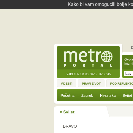
Kako bi vam omogućili bolje kor
D
Ovo j
kozmi
SUBOTA, 08.08.2026.
16:56:45
VIJESTI
PRAVI ŽIVOT
POD REFLEKT
Početna
Zagreb
Hrvatska
Svijet
« Svijet
BRAVO