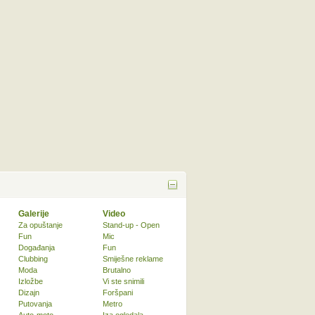
Galerije
Video
Za opuštanje
Stand-up - Open
Fun
Mic
Događanja
Fun
Clubbing
Smiješne reklame
Moda
Brutalno
Izložbe
Vi ste snimili
Dizajn
Foršpani
Putovanja
Metro