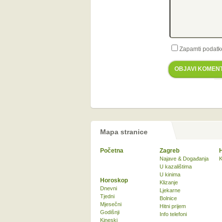
Zapamti podatk
OBJAVI KOMEN
Mapa stranice
Početna
Zagreb
Najave & Događanja
K
U kazalištima
U kinima
Horoskop
Klizanje
Dnevni
Ljekarne
Tjedni
Bolnice
Mjesečni
Hitni prijem
Godišnji
Info telefoni
Kineski