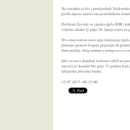
Na sastanku je bio i predsjednik Vatikanske
prošli mjesec imenovan posrednikom izmeđ
Problemi Zavoda za vjerska djela (IOR), ka
vrijeme otkako je papa 26. lipnja osnovao 
Dva dana nakon osnivanja istražnoga tijela 
planirao pomoći bogatu prijatelju da prokri
dana poslije zbog sumnje u pranje novca os
Iako su novi skandali nedavno izbili na po
najveći je skandal bio prije 31 godinu kad
talijanske privatne banke.
12.07.2013. 08:31:00