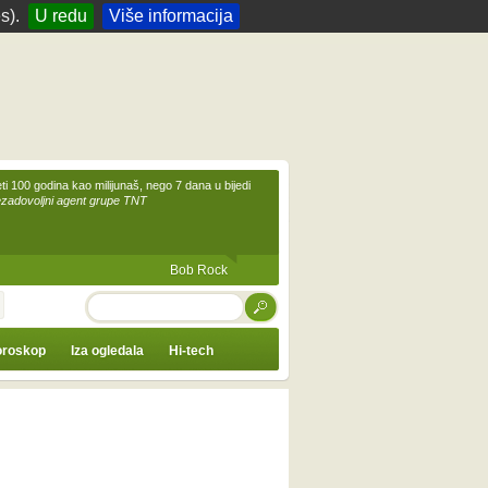
s).
U redu
Više informacija
eti 100 godina kao milijunaš, nego 7 dana u bijedi
ezadovoljni agent grupe TNT
Bob Rock
TRAŽI
roskop
Iza ogledala
Hi-tech