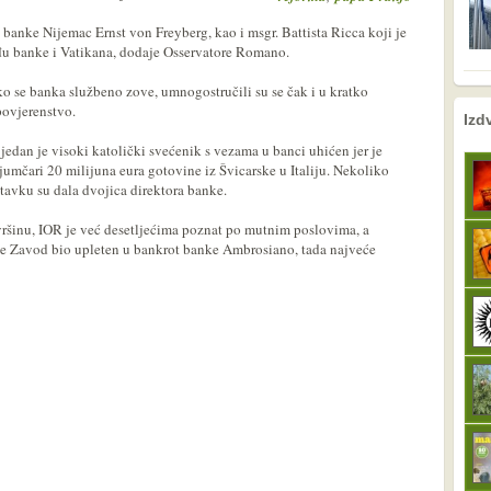
 banke Nijemac Ernst von Freyberg, kao i msgr. Battista Ricca koji je
u banke i Vatikana, dodaje Osservatore Romano.
ko se banka službeno zove, umnogostručili su se čak i u kratko
povjerenstvo.
nema prethodne s
sljedeće
Izd
jedan je visoki katolički svećenik s vezama u banci uhićen jer je
jumčari 20 milijuna eura gotovine iz Švicarske u Italiju. Nekoliko
tavku su dala dvojica direktora banke.
vršinu, IOR je već desetljećima poznat po mutnim poslovima, a
 je Zavod bio upleten u bankrot banke Ambrosiano, tada najveće