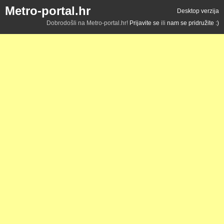
Metro-portal.hr
Desktop verzija
Dobrodošli na Metro-portal.hr!
Prijavite se
ili
nam se pridružite :)