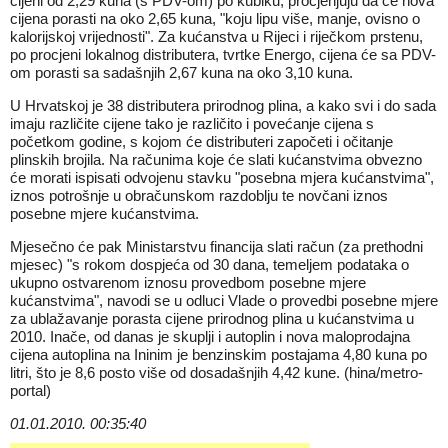
cijeni od 2,29 kuna (s PDV-om) po kubiku, procjenjuju da će nova
cijena porasti na oko 2,65 kuna, "koju lipu više, manje, ovisno o
kalorijskoj vrijednosti". Za kućanstva u Rijeci i riječkom prstenu,
po procjeni lokalnog distributera, tvrtke Energo, cijena će sa PDV-
om porasti sa sadašnjih 2,67 kuna na oko 3,10 kuna.
U Hrvatskoj je 38 distributera prirodnog plina, a kako svi i do sada
imaju različite cijene tako je različito i povećanje cijena s
početkom godine, s kojom će distributeri započeti i očitanje
plinskih brojila. Na računima koje će slati kućanstvima obvezno
će morati ispisati odvojenu stavku "posebna mjera kućanstvima",
iznos potrošnje u obračunskom razdoblju te novčani iznos
posebne mjere kućanstvima.
Mjesečno će pak Ministarstvu financija slati račun (za prethodni
mjesec) "s rokom dospjeća od 30 dana, temeljem podataka o
ukupno ostvarenom iznosu provedbom posebne mjere
kućanstvima", navodi se u odluci Vlade o provedbi posebne mjere
za ublažavanje porasta cijene prirodnog plina u kućanstvima u
2010. Inače, od danas je skuplji i autoplin i nova maloprodajna
cijena autoplina na Ininim je benzinskim postajama 4,80 kuna po
litri, što je 8,6 posto više od dosadašnjih 4,42 kune. (hina/metro-
portal)
01.01.2010. 00:35:40