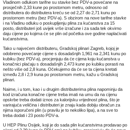
Vladinom odlukom tarifne su stavke bez PDV-a povećane na
prosječnih 2,33 kune po prostornom metru, odnosno od
distributera do distributera kreću se od 2,27 do 2,71 kunu po
prostornom metru (bez PDV-a). S obzirom na nove tarifne stavke
i na Vladinu odluku o poskupljenju plina za kućanstva za 15
posto, distributeri još uvijek vrše izračune i za sada tek okvirno
daju cijene po kojima će se plin od početka ove godine naplaćivati
kućanstvima.
Tako u najvećem distributeru, Gradskoj plinari Zagreb, kojoj je
odobreno povećanje cijene s dosadašnjih 1,961 na 2,341 kunu po
kubiku (bez PDV-a), procjenjuju da će cijena koju kućanstva u
konačnici plaćaju s dosadašnjih 2,473 kune po kubiku porasti na
nešto više od 2,8 kuna. Očekujemo da će se ta cijena kretati
između 2,8 i 2,9 kuna po prostornom metru, kažu u Gradskoj
plinari.
Naime, i u tom, kao i u drugim distributerima plina napominju da
kod izračuna konačne cijene treba imati na umu da na cijenu
opskrbe treba dodati iznos za kalorijsku vrijednost plina, što je
varirajuća veličina i distributeri je znaju kada dobiju obračun za
njima isporučeni plin (u pravilu je to nekoliko lipa), a na sve to
treba dodati i 23 posto PDV-a.
U HEP Plinu Osijek, koji je do sada plin kućanstvima prodavao po