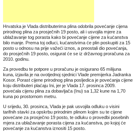
Hrvatska je Vlada distributerima plina odobrila povećanje cijena
prirodnog plina za prosječnih 19 posto, ali i usvojila mjere za
ublažavanje tog porasta kako bi povećanje cijene za kućanstva
bilo manje. Prema toj odluci, kućanstvima će plin poskupiti za 15
posto u odnosu na prije važeći iznos, a preostali dio povećanja,
do prosječnih 19 posto, osigurat će se iz državnog proračuna za
2010. godinu.
Za provedbu te potpore u proračunu je osigurano 65 milijuna
kuna, izjavila je na ovotjednoj sjednici Vlade premijerka Jadranka
Kosor. Porast cijene prirodnog plina posljedica je povećanja cijene
koju distributeri plaćaju Ini, jer je Vlada 17. prosinca 2009.
povećala cijenu plina za dobavljača (Inu) sa 1,32 kune na 1,70
kuna po prostornom metru.
U srijedu, 30. prosinca, Vlada je pak usvojila odluku o visini
tarifnih stavki za opskrbu prirodnim plinom kojim su te cijene
povećane za prosječno 19 posto, te odluku o provedbi posebnih
mjera za ublažavanje porasta cijena za kućanstva, po kojoj će
povećanje za kućanstva iznositi 15 posto.