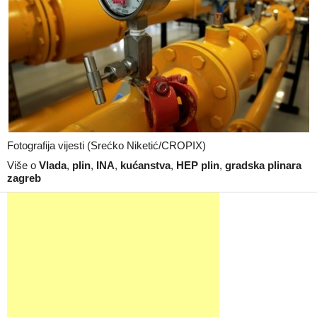
Fotografija vijesti (Srećko Niketić/CROPIX)
Više o
Vlada
,
plin
,
INA
,
kućanstva
,
HEP plin
,
gradska plinara
zagreb