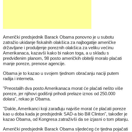
Američki predsjednik Barack Obama ponovno je u subotu
zatražio ukidanje fiskalnih olakšica za najbogatije američke
državljane i produljenje poreznih olakšica za veliku većinu
Amerikanaca, kazavši kako bi nakon toga, a u skladu s
predviđenim planom, 98 posto američkih obitelji moralo plaćati
manje poreze, prenose agencije.
Obama je to kazao u svojem tjednom obraćanju naciji putem
radija i interneta.
"Preostalih dva posto Amerikanaca morat će plaćati nešto više
poreze, jer njihovi godišnji prihodi prelaze iznos od 250.000
dolara", rekao je Obama.
"Dakle, Amerikanci koji zarađuju najviše morat će plaćati poreze
kao u doba kada je predsjednik SAD-a bio Bill Clinton", također je
kazao Obama, od Kongresa zatraživši da se izjasni o tom pitanju.
Američki predsjednik Barack Obama sljedećeg će tjedna pojačati