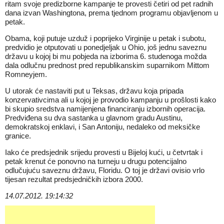
ritam svoje predizborne kampanje te provesti četiri od pet radnih
dana izvan Washingtona, prema tjednom programu objavljenom u
petak.
Obama, koji putuje uzduž i poprijeko Virginije u petak i subotu,
predvidio je otputovati u ponedjeljak u Ohio, još jednu saveznu
državu u kojoj bi mu pobjeda na izborima 6. studenoga možda
dala odlučnu prednost pred republikanskim suparnikom Mittom
Romneyjem.
U utorak će nastaviti put u Teksas, državu koja pripada
konzervativcima ali u kojoj je provodio kampanju u prošlosti kako
bi skupio sredstva namijenjena financiranju izbornih operacija.
Predviđena su dva sastanka u glavnom gradu Austinu,
demokratskoj enklavi, i San Antoniju, nedaleko od meksičke
granice.
Iako će predsjednik srijedu provesti u Bijeloj kući, u četvrtak i
petak krenut će ponovno na turneju u drugu potencijalno
odlučujuću saveznu državu, Floridu. O toj je državi ovisio vrlo
tijesan rezultat predsjedničkih izbora 2000.
14.07.2012. 19:14:32