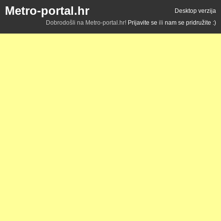
Metro-portal.hr
Desktop verzija
Dobrodošli na Metro-portal.hr!
Prijavite se
ili
nam se pridružite :)