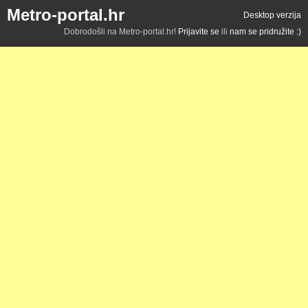
Metro-portal.hr
Desktop verzija
Dobrodošli na Metro-portal.hr!
Prijavite se
ili
nam se pridružite :)