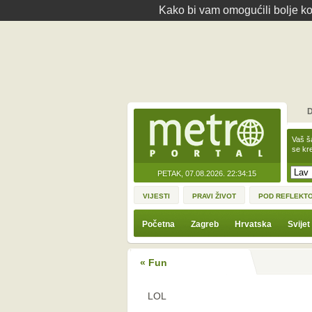
Kako bi vam omogućili bolje kor
D
Vaš š
se kre
PETAK, 07.08.2026.
22:34:15
VIJESTI
PRAVI ŽIVOT
POD REFLEKT
Početna
Zagreb
Hrvatska
Svijet
« Fun
LOL