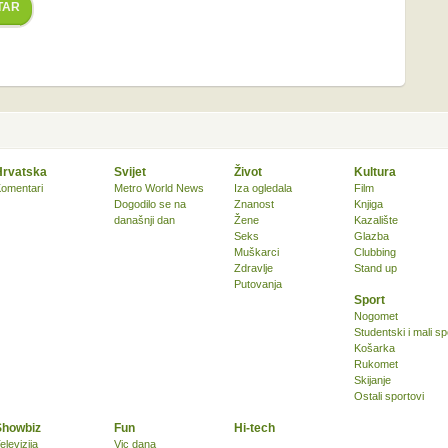
TAR
Hrvatska
Svijet
Život
Kultura
omentari
Metro World News
Iza ogledala
Film
Dogodilo se na
Znanost
Knjiga
današnji dan
Žene
Kazalište
Seks
Glazba
Muškarci
Clubbing
Zdravlje
Stand up
Putovanja
Sport
Nogomet
Studentski i mali sp
Košarka
Rukomet
Skijanje
Ostali sportovi
Showbiz
Fun
Hi-tech
elevizija
Vic dana