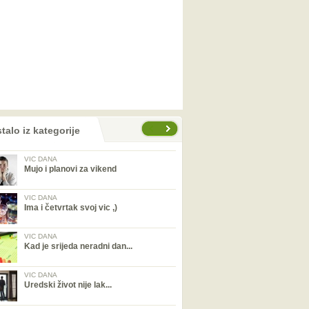
talo iz kategorije
VIC DANA
Mujo i planovi za vikend
VIC DANA
Ima i četvrtak svoj vic ,)
VIC DANA
Kad je srijeda neradni dan...
VIC DANA
Uredski život nije lak...