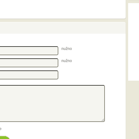
nužno
nužno
e