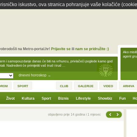
isničko iskustvo, ova stranica pohranjuje vaše kolačiće (cookie
obrodošli na Metro-portal.hr!
Prijavite se
ili
nam se pridružite :)
Ako misliš
agent gr
arm i samopouzdanje danas će biti na vrhuncu, privlačeći poglede kamo god
tali. Nadređeni će primijetiti vaš trud i trud …
dnevni horoskop
→
OROM
SPORT
CLUB
GALERIJE
VIDEO
ARHIVA
Život
Kultura
Sport
Biznis
Lifestyle
Showbiz
Fun
Ho
Sljedeća vijest
Prethodna vijest
objavljeno prije 14 godina i 1 mjesec