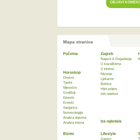
OBJAVI KOMEN
Mapa stranice
Početna
Zagreb
Najave & Događanja
K
U kazalištima
U kinima
Horoskop
Klizanje
Dnevni
Ljekarne
Tjedni
Bolnice
Mjesečni
Hitni prijem
Godišnji
Info telefoni
Kineski
Erotski
Sanjarica
Numerologija
Analiza datuma
Iza ogledala
Analiza imena
Biznis
Lifestyle
Gastro
T