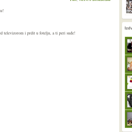
zu!
nema prethodne s
sljedeće
Izd
d televizorom i prdit u fotelju, a ti peri suđe!