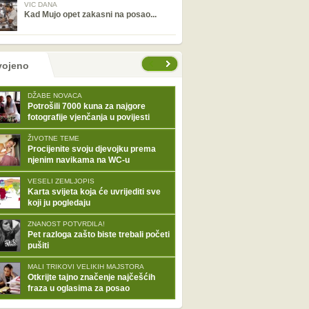
VIC DANA
Kad Mujo opet zakasni na posao...
tranice
vojeno
DŽABE NOVACA
Potrošili 7000 kuna za najgore
fotografije vjenčanja u povijesti
ŽIVOTNE TEME
Procijenite svoju djevojku prema
njenim navikama na WC-u
VESELI ZEMLJOPIS
Karta svijeta koja će uvrijediti sve
koji ju pogledaju
ZNANOST POTVRDILA!
Pet razloga zašto biste trebali početi
pušiti
MALI TRIKOVI VELIKIH MAJSTORA
Otkrijte tajno značenje najčešćih
fraza u oglasima za posao