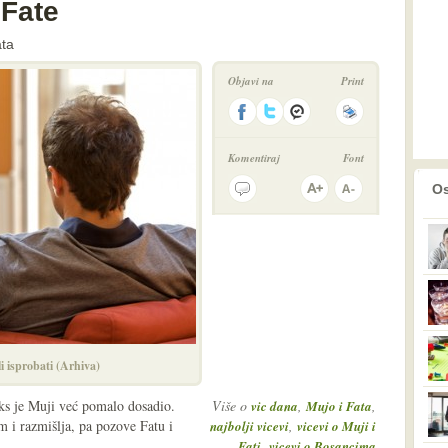
 Fate
ata
Objavi na
Print
Komentiraj
Font
prethodno
2
Os
i isprobati (Arhiva)
ks je Muji već pomalo dosadio.
Više o
,
,
vic dana
Mujo i Fata
m i razmišlja, pa pozove Fatu i
,
najbolji vicevi
vicevi o Muji i
,
Fati
vicevi o Bosancima