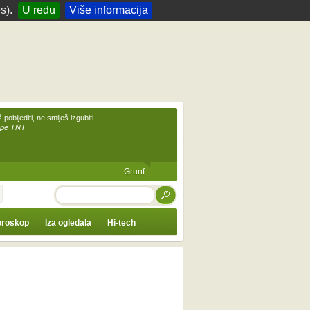
s).
U redu
Više informacija
 pobijediti, ne smiješ izgubiti
upe TNT
Grunf
TRAŽI
roskop
Iza ogledala
Hi-tech