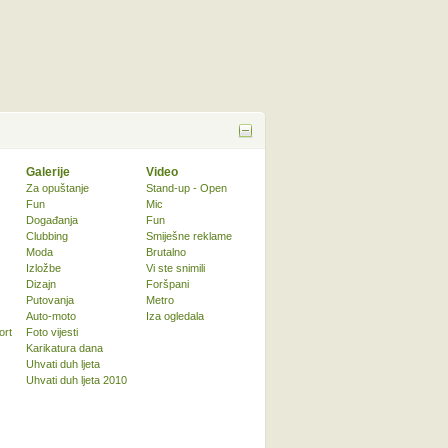
Galerije
Video
Za opuštanje
Stand-up - Open
Fun
Mic
Događanja
Fun
Clubbing
Smiješne reklame
Moda
Brutalno
Izložbe
Vi ste snimili
Dizajn
Foršpani
Putovanja
Metro
Auto-moto
Iza ogledala
ort
Foto vijesti
Karikatura dana
Uhvati duh ljeta
Uhvati duh ljeta 2010