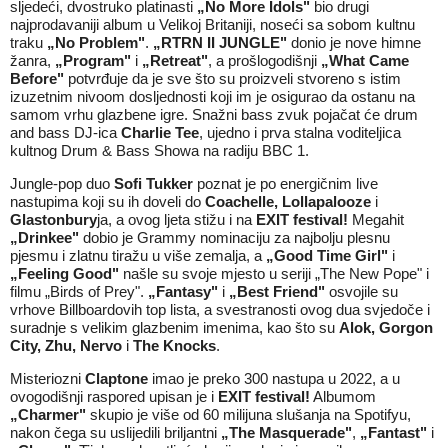
sljedeći, dvostruko platinasti
„
No More Idols
"
bio drugi
najprodavaniji album u Velikoj Britaniji, noseći sa sobom kultnu
traku
„
No Problem
"
.
„RTRN II JUNGLE"
donio je nove himne
žanra,
„
Program
"
i
„
Retreat
"
, a prošlogodišnji
„
What Came
Before
"
potvrđuje da je sve što su proizveli stvoreno s istim
izuzetnim nivoom dosljednosti koji im je osigurao da ostanu na
samom vrhu glazbene igre. Snažni bass zvuk pojačat će drum
and bass DJ-ica
Charlie Tee
, ujedno i prva stalna voditeljica
kultnog Drum & Bass Showa na radiju BBC 1.
Jungle-pop duo
Sofi Tukker
poznat je po energičnim live
nastupima koji su ih doveli do
Coachelle, Lollapalooze
i
Glastonbury
ja, a ovog ljeta stižu i na
EXIT festival!
Megahit
„
Drinkee
"
dobio je Grammy nominaciju za najbolju plesnu
pjesmu i zlatnu tiražu u više zemalja, a
„
Good Time Girl
"
i
„
Feeling Good
"
našle su svoje mjesto u seriji „The New Pope" i
filmu „Birds of Prey".
„
Fantasy
"
i
„
Best Friend
"
osvojile su
vrhove Billboardovih top lista, a svestranosti ovog dua svjedoče i
suradnje s velikim glazbenim imenima, kao što su
Alok, Gorgon
City, Zhu, Nervo
i
The Knocks
.
Misteriozni
Claptone
imao je preko 300 nastupa u 2022, a u
ovogodišnji raspored upisan je i
EXIT festival!
Albumom
„
Charmer
"
skupio je više od 60 milijuna slušanja na Spotifyu,
nakon čega su uslijedili briljantni
„
The Masquerade
"
,
„
Fantast
"
i