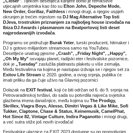
„
Closer
"
. Tijekom desetljeća karijere donio je remikseve
utjecajnih umjetnika kao što su
Elton John, Depeche Mode,
New Order, Gorillaz, Faithless
i mnogi drugi, a njegov uspjeh
okrunjen je trećim mjestom na
DJ Mag Alternative Top listi
DJeva, trostrukim priznanjem za najboljeg house izvođača na
Ibiza DJ Awards i plasmanom na Beatportovoj listi deset
najprodavanijih izvođača
.
Programu se pridružuje
Burak Yeter
, turski producent, hitmaker i
DJ s gotovo milijardom streamova samo na YouTubeu.
Desetljeće unatrag pjesme
„
Crash
", „
Friday Night
", „
Happy
",
„
Oh My My
"
osvajaju planet, radijski eter i festivalske pozornice,
dok je
„
Tuesday
"
zaslužila platinastu plaketu u više zemalja.
Među festivalima na kojima je nastupao izdvaja se i njegov set za
Exitov Life Stream
iz 2020. godine, a ovog srpnja, publika će
imati priliku da ga čuje uživo na Glavnoj pozornici
Dolazak na
EXIT festival
, koji će biti održan od 6. do 9. srpnja na
Petrovaradinskoj tvrđavi, do sada su potvrdila najveća svjetska
glazbena imena današnjice, među kojima su
The Prodigy,
Skrillex, Viagra Boys, Alesso, Dimitri Vegas & Like Mike, Sofi
Tukker, Claptone, Chase & Status, Keinemusik, CamelPhat,
Hot Since 82, Vintage Culture, Indira Paganotto
i mnogi drugi,
a već sutra stiže još novih izvođača!
Festivalske ulaznice za EXIT 2023 dostupne su po promotivnim