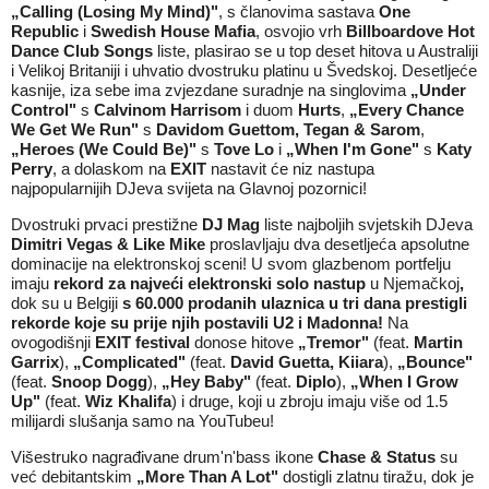
„
Calling (Losing My Mind)
"
, s članovima sastava
One
Republic
i
Swedish House Mafia
, osvojio vrh
Billboardove Hot
Dance Club Songs
liste, plasirao se u top deset hitova u Australiji
i Velikoj Britaniji i uhvatio dvostruku platinu u Švedskoj. Desetljeće
kasnije, iza sebe ima zvjezdane suradnje na singlovima
„
Under
Control
"
s
Calvinom Harrisom
i duom
Hurts
,
„
Every Chance
We Get We Run
"
s
Davidom Guettom, Tegan & Sarom
,
„
Heroes (We Could Be)
"
s
Tove Lo
i
„
When I'm Gone
"
s
Katy
Perry
, a dolaskom na
EXIT
nastavit će niz nastupa
najpopularnijih DJeva svijeta na Glavnoj pozornici!
Dvostruki prvaci prestižne
DJ Mag
liste najboljih svjetskih DJeva
Dimitri Vegas & Like Mike
proslavljaju dva desetljeća apsolutne
dominacije na elektronskoj sceni! U svom glazbenom portfelju
imaju
rekord
za najveći elektronski solo nastup
u Njemačkoj
,
dok su u Belgiji
s 60.000 prodanih ulaznica u tri dana prestigli
rekorde koje su prije njih postavili U2 i Madonna!
Na
ovogodišnji
EXIT festival
donose hitove
„
Tremor
"
(feat.
Martin
Garrix
),
„
Complicated
"
(feat.
David Guetta, Kiiara
),
„
Bounce
"
(feat.
Snoop Dogg
),
„
Hey Baby
"
(feat.
Diplo
),
„
When I Grow
Up
"
(feat.
Wiz Khalifa
) i druge, koji u zbroju imaju više od 1.5
milijardi slušanja samo na YouTubeu!
Višestruko nagrađivane drum'n'bass ikone
Chase & Status
su
već debitantskim
„More Than A Lot"
dostigli zlatnu tiražu, dok je