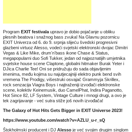
Program
EXIT festivala
upravo je dobio pojačanje u obliku
plesnih beatova i snažnog bass zvuka! Na Glavnu pozornicu
EXIT Univerza od 6. do 9. srpnja slijeću švedski progresivni
glazbeni virtuoz Alesso, vodeći svjetski elektronski dvojac Dimitri
Vegas & Like Mike, drum'n'bass ikone Chase & Status,
megapopularni duo Sofi Tukker, jedan od najpoznatijih umjetnika
svjetske house scene Claptone, globalni hitmaker Burak Yeter i
DJica Charlie Tee! Oni se pridružuju do sada objavljenim
imenima, među kojima su najutjecajniji elektro punk bend svih
vremena The Prodigy, višestruki osvajač Grammyja Skrillex,
rock senzacija Viagra Boys i najtraženiji izvođači elektronske
scene, kolektiv Keinemusik, duo CamelPhat, Indira Paganotto,
Hot Since 82, LF System, Vintage Culture i mnogi drugi, a ovo je
tek zagrijavanje - već sutra stiže još novih izvođača!
The Galaxy of Hot Hits Gets Bigger in EXIT Universe 2023!
https://www.youtube.com/watch?v=AZLU_u-r_sQ
Štokholmski producent i DJ
Alesso
je već svojim drugim singlom