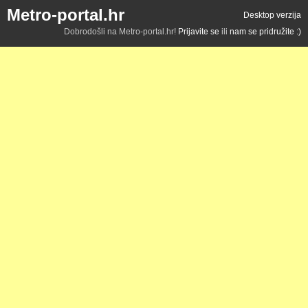
Metro-portal.hr
Desktop verzija
Dobrodošli na Metro-portal.hr!
Prijavite se
ili
nam se pridružite :)