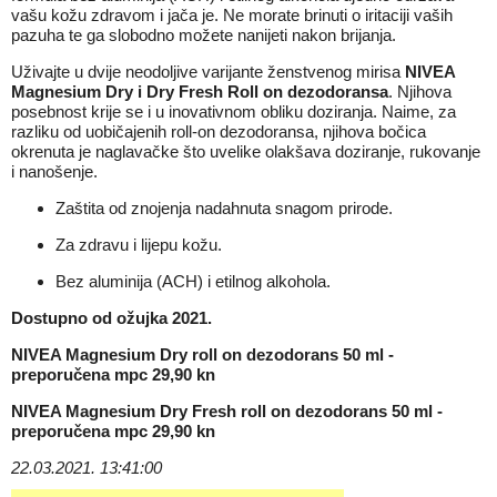
vašu kožu zdravom i jača je. Ne morate brinuti o iritaciji vaših
pazuha te ga slobodno možete nanijeti nakon brijanja.
Uživajte u dvije neodoljive varijante ženstvenog mirisa
NIVEA
Magnesium Dry i Dry Fresh Roll on dezodoransa
. Njihova
posebnost krije se i u inovativnom obliku doziranja. Naime, za
razliku od uobičajenih roll-on dezodoransa, njihova bočica
okrenuta je naglavačke što uvelike olakšava doziranje, rukovanje
i nanošenje.
Zaštita od znojenja nadahnuta snagom prirode.
Za zdravu i lijepu kožu.
Bez aluminija (ACH) i etilnog alkohola.
Dostupno od ožujka 2021.
NIVEA Magnesium Dry roll on dezodorans 50 ml -
preporučena mpc 29,90 kn
NIVEA Magnesium Dry Fresh roll on dezodorans 50 ml -
preporučena mpc 29,90 kn
22.03.2021. 13:41:00