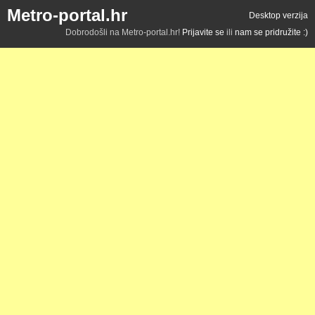
Metro-portal.hr
Desktop verzija
Dobrodošli na Metro-portal.hr!
Prijavite se
ili
nam se pridružite :)