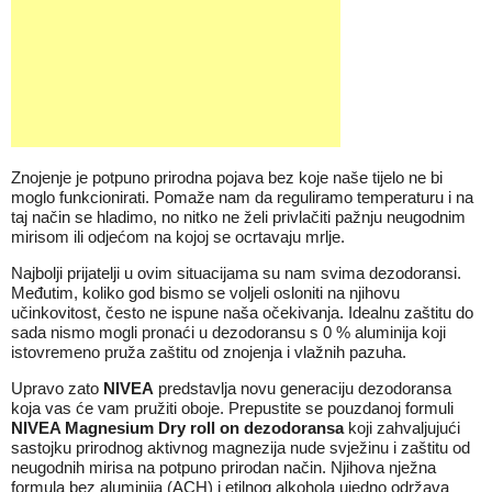
Znojenje je potpuno prirodna pojava bez koje naše tijelo ne bi
moglo funkcionirati. Pomaže nam da reguliramo temperaturu i na
taj način se hladimo, no nitko ne želi privlačiti pažnju neugodnim
mirisom ili odjećom na kojoj se ocrtavaju mrlje.
Najbolji prijatelji u ovim situacijama su nam svima dezodoransi.
Međutim, koliko god bismo se voljeli osloniti na njihovu
učinkovitost, često ne ispune naša očekivanja. Idealnu zaštitu do
sada nismo mogli pronaći u dezodoransu s 0 % aluminija koji
istovremeno pruža zaštitu od znojenja i vlažnih pazuha.
Upravo zato
NIVEA
predstavlja novu generaciju dezodoransa
koja vas će vam pružiti oboje. Prepustite se pouzdanoj formuli
NIVEA Magnesium Dry roll on dezodoransa
koji zahvaljujući
sastojku prirodnog aktivnog magnezija nude svježinu i zaštitu od
neugodnih mirisa na potpuno prirodan način. Njihova nježna
formula
bez aluminija (ACH) i etilnog alkohola ujedno održava