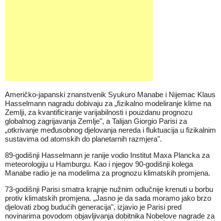
Američko-japanski znanstvenik Syukuro Manabe i Nijemac Klaus
Hasselmann nagradu dobivaju za „fizikalno modeliranje klime na
Zemlji, za kvantificiranje varijabilnosti i pouzdanu prognozu
globalnog zagrijavanja Zemlje", a Talijan Giorgio Parisi za
„otkrivanje međusobnog djelovanja nereda i fluktuacija u fizikalnim
sustavima od atomskih do planetarnih razmjera".
89-godišnji Hasselmann je ranije vodio Institut Maxa Plancka za
meteorologiju u Hamburgu. Kao i njegov 90-godišnji kolega
Manabe radio je na modelima za prognozu klimatskih promjena.
73-godišnji Parisi smatra krajnje nužnim odlučnije krenuti u borbu
protiv klimatskih promjena. „Jasno je da sada moramo jako brzo
djelovati zbog budućih generacija", izjavio je Parisi pred
novinarima povodom objavljivanja dobitnika Nobelove nagrade za