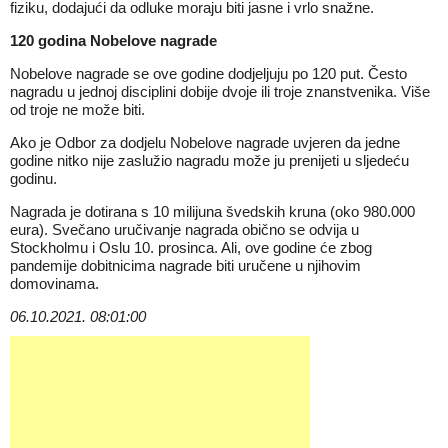
fiziku, dodajući da odluke moraju biti jasne i vrlo snažne.
120 godina Nobelove nagrade
Nobelove nagrade se ove godine dodjeljuju po 120 put. Često
nagradu u jednoj disciplini dobije dvoje ili troje znanstvenika. Više
od troje ne može biti.
Ako je Odbor za dodjelu Nobelove nagrade uvjeren da jedne
godine nitko nije zaslužio nagradu može ju prenijeti u sljedeću
godinu.
Nagrada je dotirana s 10 milijuna švedskih kruna (oko 980.000
eura). Svečano uručivanje nagrada obično se odvija u
Stockholmu i Oslu 10. prosinca. Ali, ove godine će zbog
pandemije dobitnicima nagrade biti uručene u njihovim
domovinama.
06.10.2021. 08:01:00