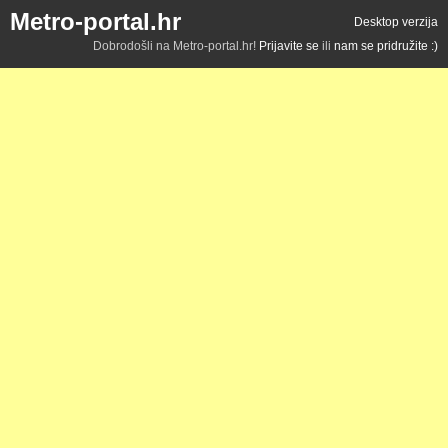
Metro-portal.hr
Desktop verzija
Dobrodošli na Metro-portal.hr!
Prijavite se
ili
nam se pridružite :)