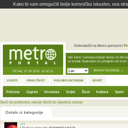
Kako bi vam omogućili bolje korisničko iskustvo, ova str
Dobrodošli na Metro-portal.hr!
Pr
Vaš šarm i samopouzdanje danas će biti na
se kretali. Nadređeni će primijetiti vaš trud 
dnevni horoskop
→
PETAK, 07.08.2026.
16:36:10
VIJESTI
PRAVI ŽIVOT
POD REFLEKTOROM
SPORT
Početna
Zagreb
Hrvatska
Svijet
Život
Kultura
Sport
Skoči do prethodne sekcije
Skoči do slijedeće sekcije
Ostalo iz kategorije
UFF