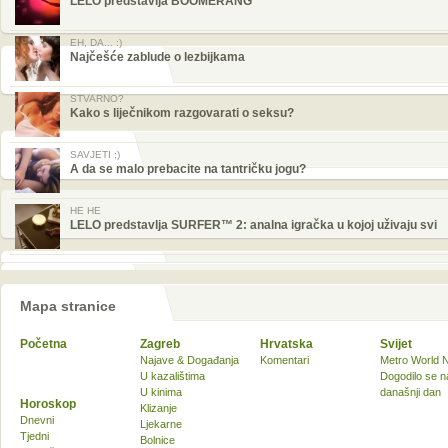
LELO predstavlja BOOMERANG™
EH, DA... :)
Najčešće zablude o lezbijkama
STVARNO?
Kako s liječnikom razgovarati o seksu?
SAVJETI ;)
A da se malo prebacite na tantričku jogu?
HE HE
LELO predstavlja SURFER™ 2: analna igračka u kojoj uživaju svi
Mapa stranice
Početna
Zagreb
Hrvatska
Svijet
Najave & Događanja
Komentari
Metro World 
U kazalištima
Dogodilo se n
U kinima
današnji dan
Horoskop
Klizanje
Dnevni
Ljekarne
Tjedni
Bolnice