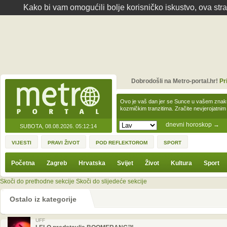
Kako bi vam omogućili bolje korisničko iskustvo, ova str
Dobrodošli na Metro-portal.hr!
Pr
Ovo je vaš dan jer se Sunce u vašem zna
kozmičkim tranzitima. Zračite nevjerojat
dnevni horoskop
→
SUBOTA, 08.08.2026.
05:12:14
VIJESTI
PRAVI ŽIVOT
POD REFLEKTOROM
SPORT
Početna
Zagreb
Hrvatska
Svijet
Život
Kultura
Sport
Skoči do prethodne sekcije
Skoči do slijedeće sekcije
Ostalo iz kategorije
UFF