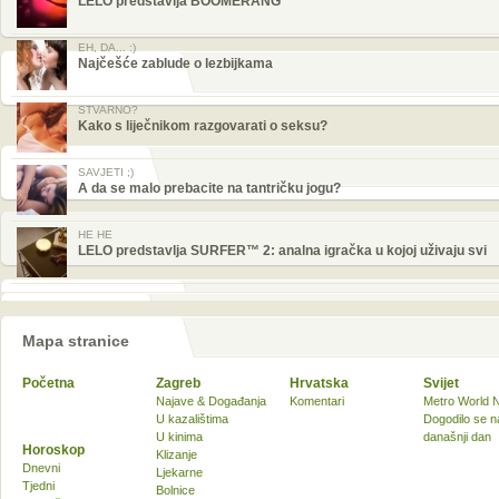
LELO predstavlja BOOMERANG™
EH, DA... :)
Najčešće zablude o lezbijkama
STVARNO?
Kako s liječnikom razgovarati o seksu?
SAVJETI ;)
A da se malo prebacite na tantričku jogu?
HE HE
LELO predstavlja SURFER™ 2: analna igračka u kojoj uživaju svi
Mapa stranice
Početna
Zagreb
Hrvatska
Svijet
Najave & Događanja
Komentari
Metro World 
U kazalištima
Dogodilo se n
U kinima
današnji dan
Horoskop
Klizanje
Dnevni
Ljekarne
Tjedni
Bolnice