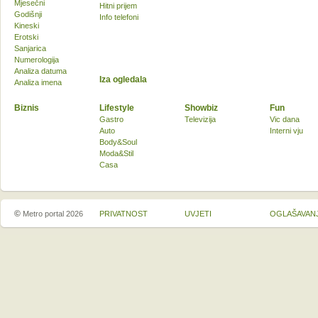
Mjesečni
Hitni prijem
Godišnji
Info telefoni
Kineski
Erotski
Sanjarica
Numerologija
Analiza datuma
Iza ogledala
Analiza imena
Biznis
Lifestyle
Showbiz
Fun
Gastro
Televizija
Vic dana
Auto
Interni vju
Body&Soul
Moda&Stil
Casa
©
Metro portal 2026
PRIVATNOST
UVJETI
OGLAŠAVAN