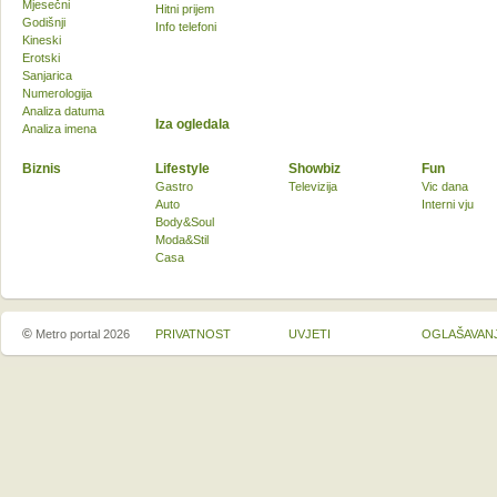
Mjesečni
Hitni prijem
Godišnji
Info telefoni
Kineski
Erotski
Sanjarica
Numerologija
Analiza datuma
Iza ogledala
Analiza imena
Biznis
Lifestyle
Showbiz
Fun
Gastro
Televizija
Vic dana
Auto
Interni vju
Body&Soul
Moda&Stil
Casa
©
Metro portal 2026
PRIVATNOST
UVJETI
OGLAŠAVAN