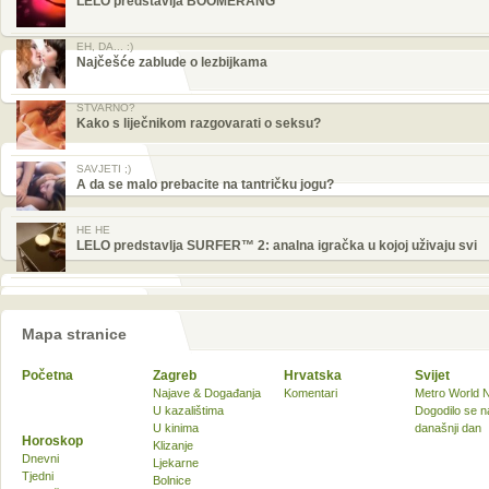
LELO predstavlja BOOMERANG™
EH, DA... :)
Najčešće zablude o lezbijkama
STVARNO?
Kako s liječnikom razgovarati o seksu?
SAVJETI ;)
A da se malo prebacite na tantričku jogu?
HE HE
LELO predstavlja SURFER™ 2: analna igračka u kojoj uživaju svi
Mapa stranice
Početna
Zagreb
Hrvatska
Svijet
Najave & Događanja
Komentari
Metro World 
U kazalištima
Dogodilo se n
U kinima
današnji dan
Horoskop
Klizanje
Dnevni
Ljekarne
Tjedni
Bolnice