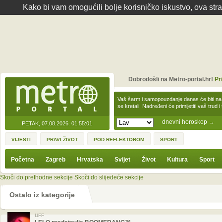
Kako bi vam omogućili bolje korisničko iskustvo, ova str
Dobrodošli na Metro-portal.hr!
Pr
Vaš šarm i samopouzdanje danas će biti na
se kretali. Nadređeni će primijetiti vaš trud 
dnevni horoskop
→
PETAK, 07.08.2026.
01:55:01
VIJESTI
PRAVI ŽIVOT
POD REFLEKTOROM
SPORT
Početna
Zagreb
Hrvatska
Svijet
Život
Kultura
Sport
Skoči do prethodne sekcije
Skoči do slijedeće sekcije
Ostalo iz kategorije
UFF