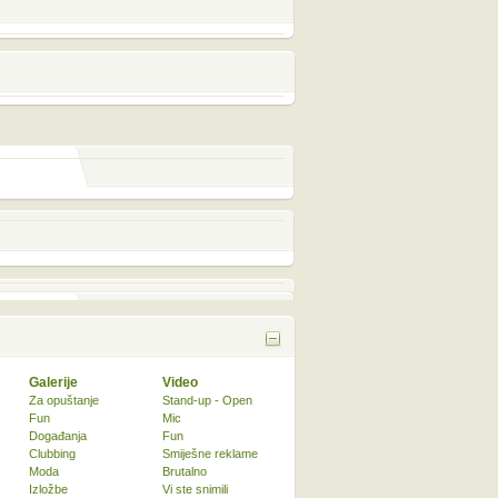
Galerije
Video
Za opuštanje
Stand-up - Open
Fun
Mic
Događanja
Fun
Clubbing
Smiješne reklame
Moda
Brutalno
Izložbe
Vi ste snimili