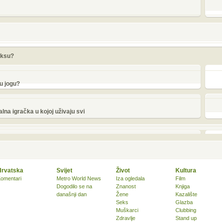
eksu?
u jogu?
a igračka u kojoj uživaju svi
Hrvatska
Svijet
Život
Kultura
omentari
Metro World News
Iza ogledala
Film
Dogodilo se na
Znanost
Knjiga
današnji dan
Žene
Kazalište
Seks
Glazba
Muškarci
Clubbing
Zdravlje
Stand up