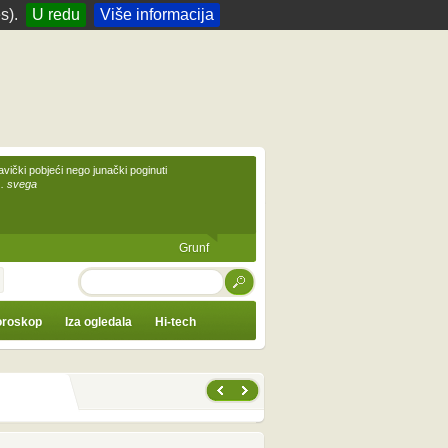
s).
U redu
Više informacija
avički pobjeći nego junački poginuti
... svega
Grunf
TRAŽI
roskop
Iza ogledala
Hi-tech