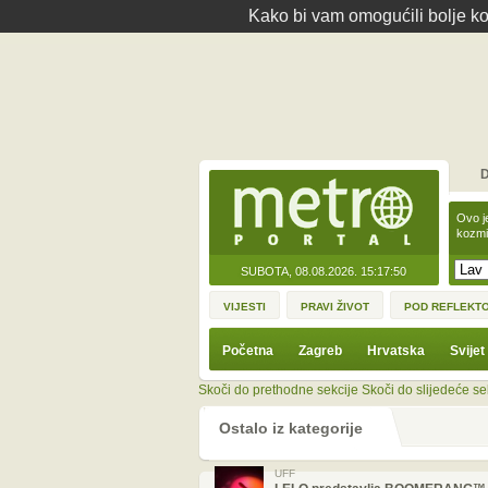
Kako bi vam omogućili bolje kor
D
Ovo j
kozmi
SUBOTA, 08.08.2026.
15:17:50
VIJESTI
PRAVI ŽIVOT
POD REFLEKT
Početna
Zagreb
Hrvatska
Svijet
Skoči do prethodne sekcije
Skoči do slijedeće se
Ostalo iz kategorije
UFF