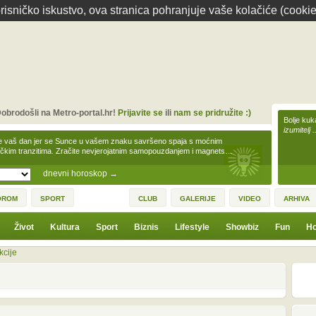
isničko iskustvo, ova stranica pohranjuje vaše kolačiće (cookie
obrodošli na Metro-portal.hr!
Prijavite se
ili
nam se pridružite :)
Bolje kuk
izumitelj 
e vaš dan jer se Sunce u vašem znaku savršeno spaja s moćnim
čkim tranzitima. Zračite nevjerojatnim samopouzdanjem i magnets…
dnevni horoskop
→
OROM
SPORT
CLUB
GALERIJE
VIDEO
ARHIVA
Život
Kultura
Sport
Biznis
Lifestyle
Showbiz
Fun
Ho
kcije
1
3