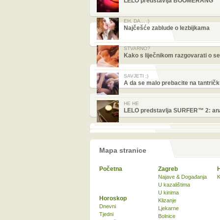
LELO predstavlja BOOMERANG™
EH, DA... :)
Najčešće zablude o lezbijkama
STVARNO?
Kako s liječnikom razgovarati o s
SAVJETI ;)
A da se malo prebacite na tantričk
HE HE
LELO predstavlja SURFER™ 2: analn
Mapa stranice
Početna
Zagreb
Najave & Događanja
K
U kazalištima
U kinima
Horoskop
Klizanje
Dnevni
Ljekarne
Tjedni
Bolnice