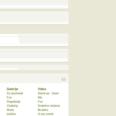
Galerije
Video
Za opuštanje
Stand-up - Open
Fun
Mic
Događanja
Fun
Clubbing
Smiješne reklame
Moda
Brutalno
Izložbe
Vi ste snimili