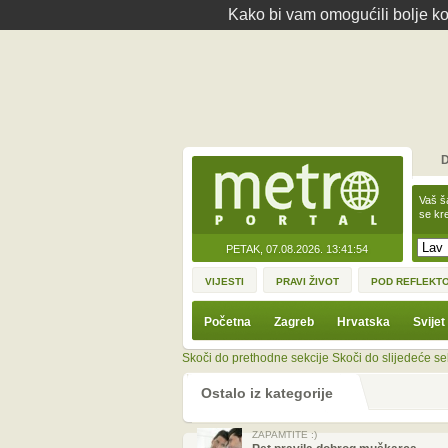
Kako bi vam omogućili bolje kor
D
Vaš š
se kre
PETAK, 07.08.2026.
13:41:54
VIJESTI
PRAVI ŽIVOT
POD REFLEKT
Početna
Zagreb
Hrvatska
Svijet
Skoči do prethodne sekcije
Skoči do slijedeće se
Ostalo iz kategorije
ZAPAMTITE :)