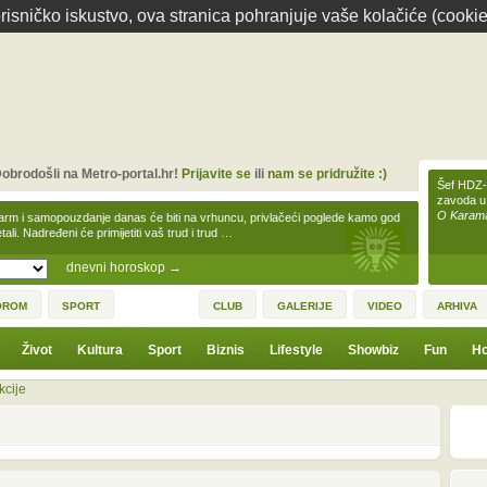
isničko iskustvo, ova stranica pohranjuje vaše kolačiće (cookie
obrodošli na Metro-portal.hr!
Prijavite se
ili
nam se pridružite :)
Šef HDZ-a
zavoda u
O Karamar
arm i samopouzdanje danas će biti na vrhuncu, privlačeći poglede kamo god
tali. Nadređeni će primijetiti vaš trud i trud …
dnevni horoskop
→
OROM
SPORT
CLUB
GALERIJE
VIDEO
ARHIVA
Život
Kultura
Sport
Biznis
Lifestyle
Showbiz
Fun
Ho
kcije
1
3