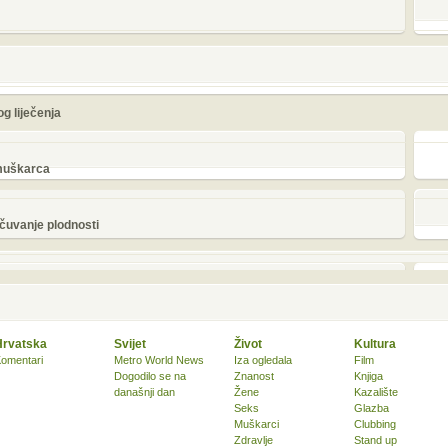
g liječenja
 muškarca
čuvanje plodnosti
Hrvatska
Svijet
Život
Kultura
omentari
Metro World News
Iza ogledala
Film
Dogodilo se na
Znanost
Knjiga
današnji dan
Žene
Kazalište
Seks
Glazba
Muškarci
Clubbing
Zdravlje
Stand up