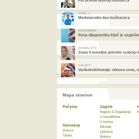
Pet pravila dobrog muškarca
COOL ;)
Međunarodni dan muškaraca
MOVEMBER
Rana dijagnostika ključ je uspješno
ZANIMLJIVO
Znate li temeljne potrebe svakog
SAVJETI
Varikokelektomija: obnova vena, o
Mapa stranice
Početna
Zagreb
Najave & Događanja
K
U kazalištima
U kinima
Horoskop
Klizanje
Dnevni
Ljekarne
Tjedni
Bolnice