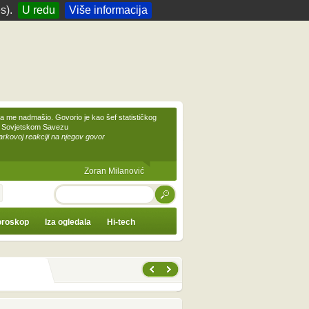
s).
U redu
Više informacija
 me nadmašio. Govorio je kao šef statističkog
 Sovjetskom Savezu
kovoj reakciji na njegov govor
Zoran Milanović
TRAŽI
roskop
Iza ogledala
Hi-tech