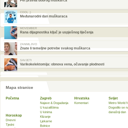
Pet pravila dobrog muškarca
COOL ;)
Međunarodni dan muškaraca
MOVEMBER
Rana dijagnostika ključ je uspješnog liječenja
ZANIMLJIVO
Znate li temeljne potrebe svakog muškarca
SAVJETI
Varikokelektomija: obnova vena, očuvanje plodnosti
Mapa stranice
Početna
Zagreb
Hrvatska
Svijet
Najave & Događanja
Komentari
Metro World 
U kazalištima
Dogodilo se n
U kinima
današnji dan
Horoskop
Klizanje
Dnevni
Ljekarne
Tjedni
Bolnice