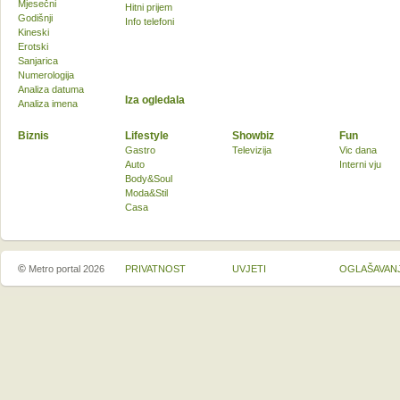
Mjesečni
Hitni prijem
Godišnji
Info telefoni
Kineski
Erotski
Sanjarica
Numerologija
Analiza datuma
Iza ogledala
Analiza imena
Biznis
Lifestyle
Showbiz
Fun
Gastro
Televizija
Vic dana
Auto
Interni vju
Body&Soul
Moda&Stil
Casa
©
Metro portal 2026
PRIVATNOST
UVJETI
OGLAŠAVAN