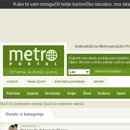
Kako bi vam omogućili bolje korisničko iskustvo, ova str
Dobrodošli na Metro-portal.hr!
Pr
Zvijezde vam danas pružaju punu podršku z
ciljeva. Bit ćete u centru pažnje i vaši će pr
dnevni horoskop
→
ČETVRTAK, 06.08.2026.
10:25:51
VIJESTI
PRAVI ŽIVOT
POD REFLEKTOROM
SPORT
Početna
Zagreb
Hrvatska
Svijet
Život
Kultura
Sport
Skoči do prethodne sekcije
Skoči do slijedeće sekcije
Ostalo iz kategorije
ZAPAMTITE :)