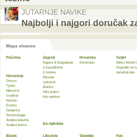
JUTARNJE NAVIKE
Najbolji i najgori doručak z
Mapa stranice
Početna
Zagreb
Hrvatska
Svijet
Najave & Događanja
Komentari
Metro World 
U kazalištima
Dogodilo se n
U kinima
današnji dan
Horoskop
Klizanje
Dnevni
Ljekarne
Tjedni
Bolnice
Mjesečni
Hitni prijem
Godišnji
Info telefoni
Kineski
Erotski
Sanjarica
Numerologija
Analiza datuma
Iza ogledala
Analiza imena
Biznis
Lifestyle
Showbiz
Fun