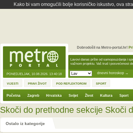
Kako bi vam omogućili bolje korisničko iskustvo, ova str
Dobrodošli na Metro-portal.hr!
Pr
Lavovi danas pršte od samopouzdanja i spre
važnom projektu. Vaš trud i posvećenost 
dnevni horoskop
→
PONEDJELJAK, 10.08.2026.
13:40:18
VIJESTI
PRAVI ŽIVOT
POD REFLEKTOROM
SPORT
Početna
Zagreb
Hrvatska
Svijet
Život
Kultura
Sport
Skoči do prethodne sekcije
Skoči d
Ostalo iz kategorije