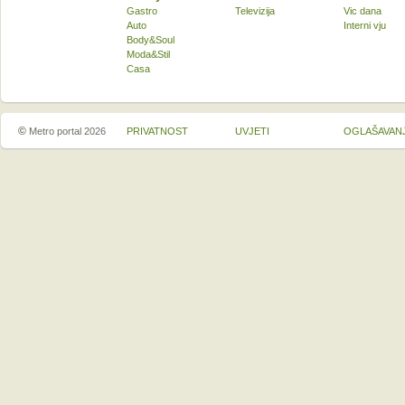
Gastro
Televizija
Vic dana
Auto
Interni vju
Body&Soul
Moda&Stil
Casa
©
Metro portal 2026
PRIVATNOST
UVJETI
OGLAŠAVAN