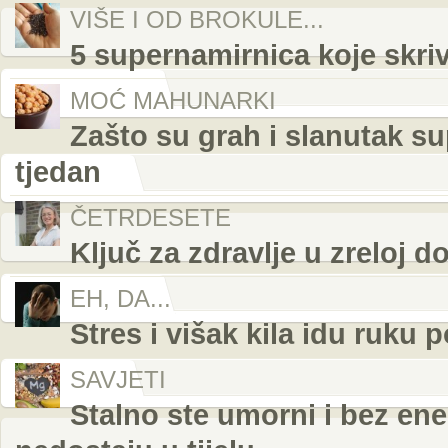
VIŠE I OD BROKULE...
5 supernamirnica koje skri
MOĆ MAHUNARKI
Zašto su grah i slanutak su
tjedan
ČETRDESETE
Ključ za zdravlje u zreloj d
EH, DA...
Stres i višak kila idu ruku 
SAVJETI
Stalno ste umorni i bez ener