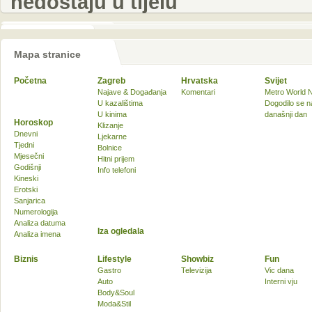
nedostaju u tijelu
Mapa stranice
Početna
Zagreb
Hrvatska
Svijet
Najave & Događanja
Komentari
Metro World 
U kazalištima
Dogodilo se n
U kinima
današnji dan
Horoskop
Klizanje
Dnevni
Ljekarne
Tjedni
Bolnice
Mjesečni
Hitni prijem
Godišnji
Info telefoni
Kineski
Erotski
Sanjarica
Numerologija
Analiza datuma
Iza ogledala
Analiza imena
Biznis
Lifestyle
Showbiz
Fun
Gastro
Televizija
Vic dana
Auto
Interni vju
Body&Soul
Moda&Stil