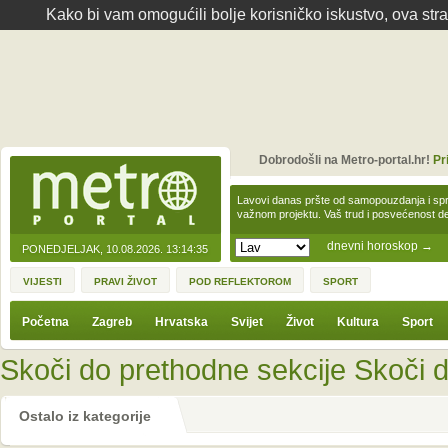
Kako bi vam omogućili bolje korisničko iskustvo, ova str
Dobrodošli na Metro-portal.hr!
Pr
Lavovi danas pršte od samopouzdanja i spre
važnom projektu. Vaš trud i posvećenost 
dnevni horoskop
→
PONEDJELJAK, 10.08.2026.
13:14:35
VIJESTI
PRAVI ŽIVOT
POD REFLEKTOROM
SPORT
Početna
Zagreb
Hrvatska
Svijet
Život
Kultura
Sport
Skoči do prethodne sekcije
Skoči d
Ostalo iz kategorije