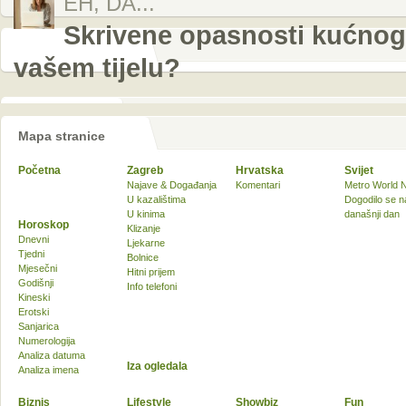
EH, DA...
Skrivene opasnosti kućnog 
vašem tijelu?
Mapa stranice
Početna
Zagreb
Hrvatska
Svijet
Najave & Događanja
Komentari
Metro World 
U kazalištima
Dogodilo se n
U kinima
današnji dan
Horoskop
Klizanje
Dnevni
Ljekarne
Tjedni
Bolnice
Mjesečni
Hitni prijem
Godišnji
Info telefoni
Kineski
Erotski
Sanjarica
Numerologija
Analiza datuma
Iza ogledala
Analiza imena
Biznis
Lifestyle
Showbiz
Fun