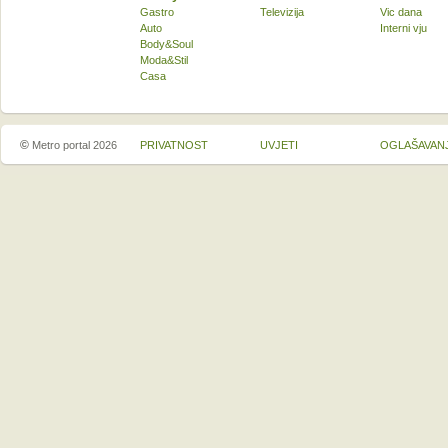
Gastro
Televizija
Vic dana
Auto
Interni vju
Body&Soul
Moda&Stil
Casa
©
Metro portal 2026
PRIVATNOST
UVJETI
OGLAŠAVAN