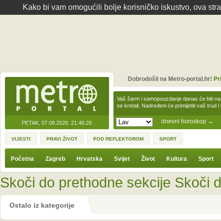
Kako bi vam omogućili bolje korisničko iskustvo, ova str
Dobrodošli na Metro-portal.hr!
Pr
Vaš šarm i samopouzdanje danas će biti na
se kretali. Nadređeni će primijetiti vaš trud 
dnevni horoskop
→
PETAK, 07.08.2026.
21:46:28
VIJESTI
PRAVI ŽIVOT
POD REFLEKTOROM
SPORT
Početna
Zagreb
Hrvatska
Svijet
Život
Kultura
Sport
Skoči do prethodne sekcije
Skoči d
Ostalo iz kategorije