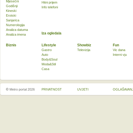
Mjesečni
Hitni prijem
Godišnji
Info telefoni
Kineski
Erotski
Sanjarica
Numerologija
Analiza datuma
Iza ogledala
Analiza imena
Biznis
Lifestyle
Showbiz
Fun
Gastro
Televizija
Vic dana
Auto
Interni vju
Body&Soul
Moda&Stil
Casa
©
Metro portal 2026
PRIVATNOST
UVJETI
OGLAŠAVAN