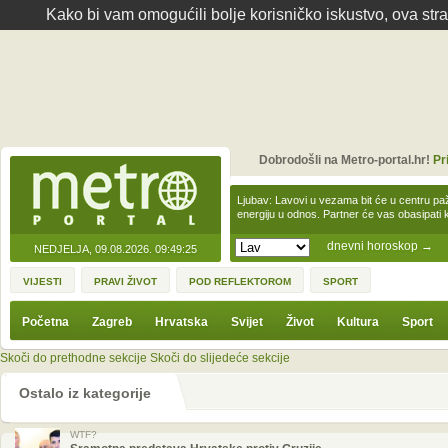
Kako bi vam omogućili bolje korisničko iskustvo, ova str
Dobrodošli na Metro-portal.hr!
Pr
Ljubav: Lavovi u vezama bit će u centru paž
energiju u odnos. Partner će vas obasipati
dnevni horoskop
→
NEDJELJA, 09.08.2026.
09:49:25
VIJESTI
PRAVI ŽIVOT
POD REFLEKTOROM
SPORT
Početna
Zagreb
Hrvatska
Svijet
Život
Kultura
Sport
Skoči do prethodne sekcije
Skoči do slijedeće sekcije
Ostalo iz kategorije
WTF?