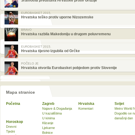
Sramotna predstava Hrvatske protiv Gruzije
EUROBASKET 2015.
Hrvatska teško protiv uporne Nizozemske
BRAVO
Hrvatska razbila Makedoniju u drugom poluvremenu
EUROBASKET 2015.
Hrvatska tijesno izgubila od Grćke
POČELO JE
Hrvatska otvorila Eurobasket pobjedom protiv Slovenije
Mapa stranice
Početna
Zagreb
Hrvatska
Svijet
Najave & Događanja
Komentari
Metro World 
U kazalištima
Dogodilo se n
U kinima
današnji dan
Horoskop
Klizanje
Dnevni
Ljekarne
Tjedni
Bolnice