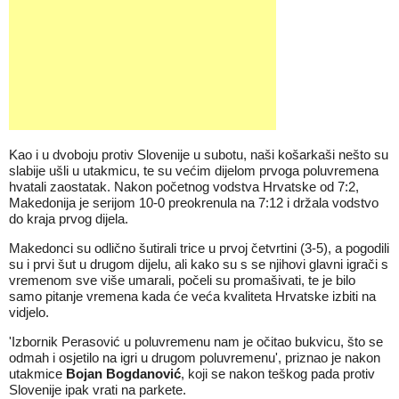
Kao i u dvoboju protiv Slovenije u subotu, naši košarkaši nešto su
slabije ušli u utakmicu, te su većim dijelom prvoga poluvremena
hvatali zaostatak. Nakon početnog vodstva Hrvatske od 7:2,
Makedonija je serijom 10-0 preokrenula na 7:12 i držala vodstvo
do kraja prvog dijela.
Makedonci su odlično šutirali trice u prvoj četvrtini (3-5), a pogodili
su i prvi šut u drugom dijelu, ali kako su s se njihovi glavni igrači s
vremenom sve više umarali, počeli su promašivati, te je bilo
samo pitanje vremena kada će veća kvaliteta Hrvatske izbiti na
vidjelo.
'Izbornik Perasović u poluvremenu nam je očitao bukvicu, što se
odmah i osjetilo na igri u drugom poluvremenu', priznao je nakon
utakmice
Bojan Bogdanović
, koji se nakon teškog pada protiv
Slovenije ipak vrati na parkete.