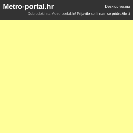
Metro-portal.hr
Desktop verzija
Dobrodošli na Metro-portal.hr!
Prijavite se
ili
nam se pridružite :)