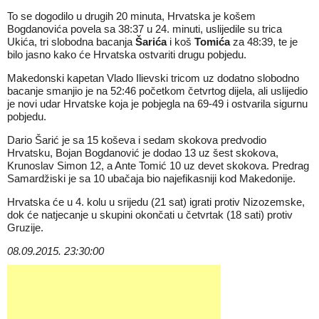
To se dogodilo u drugih 20 minuta, Hrvatska je košem
Bogdanovića povela sa 38:37 u 24. minuti, uslijedile su trica
Ukića, tri slobodna bacanja
Šarića
i koš
Tomića
za 48:39, te je
bilo jasno kako će Hrvatska ostvariti drugu pobjedu.
Makedonski kapetan Vlado Ilievski tricom uz dodatno slobodno
bacanje smanjio je na 52:46 početkom četvrtog dijela, ali uslijedio
je novi udar Hrvatske koja je pobjegla na 69-49 i ostvarila sigurnu
pobjedu.
Dario Šarić je sa 15 koševa i sedam skokova predvodio
Hrvatsku, Bojan Bogdanović je dodao 13 uz šest skokova,
Krunoslav Simon 12, a Ante Tomić 10 uz devet skokova. Predrag
Samardžiski je sa 10 ubačaja bio najefikasniji kod Makedonije.
Hrvatska će u 4. kolu u srijedu (21 sat) igrati protiv Nizozemske,
dok će natjecanje u skupini okončati u četvrtak (18 sati) protiv
Gruzije.
08.09.2015. 23:30:00