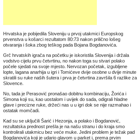
Hrvatska je pobijedila Sloveniju u prvoj utakmici Europskog
prvenstva u košarci rezultatom 80:73 nakon prilično lošeg
otvaranja i šoka zbog teškog pada Bojana Bogdanovića.
Grč hrvatskih igrača na početku je iskoristila Slovenija i držala
vodstvo cijelu prvu četvrtinu, no nakon toga su stvari polako
počele sjedati na svoje mjesto. Nervozan početak, izgubljene
lopte, lagana anarhija u igri i Tomićeve dvije osobne u dvije minute
skratili su ruke naših šutera i prva je četvrtina završila 6 razlike za
Slovence.
No, tada je Perasović pronašao dobitnu kombinaciju, Žorića i
Simona koji su, kao uostalom i uvijek do sada, odigrali hladne
glave i precizne ruke, držeći nas u u igri dok se nije razmahao i
ostatak momčadi.
Kad su se uključili Šarić i Hezonja, a polako i Bogdanović,
rezultatska prednost prešla je na našu stranu i do kraja smo
kontrolirali utakmicu bez veće muke. Jedini problem je težak pad
Bogdanovića koji je udario glavom u parket i, prema prvim