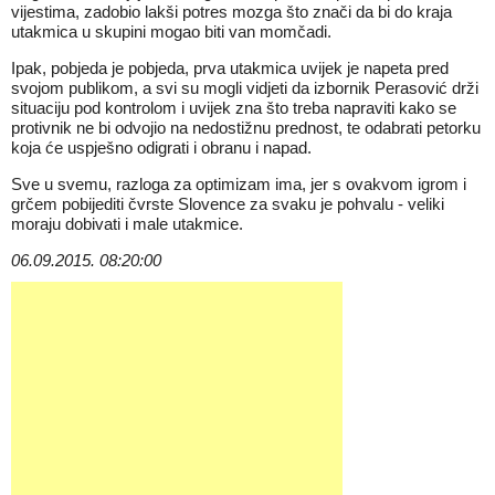
vijestima, zadobio lakši potres mozga što znači da bi do kraja
utakmica u skupini mogao biti van momčadi.
Ipak, pobjeda je pobjeda, prva utakmica uvijek je napeta pred
svojom publikom, a svi su mogli vidjeti da izbornik Perasović drži
situaciju pod kontrolom i uvijek zna što treba napraviti kako se
protivnik ne bi odvojio na nedostižnu prednost, te odabrati petorku
koja će uspješno odigrati i obranu i napad.
Sve u svemu, razloga za optimizam ima, jer s ovakvom igrom i
grčem pobijediti čvrste Slovence za svaku je pohvalu - veliki
moraju dobivati i male utakmice.
06.09.2015. 08:20:00