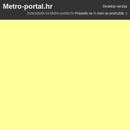
Metro-portal.hr
Desktop verzija
Dobrodošli na Metro-portal.hr!
Prijavite se
ili
nam se pridružite :)