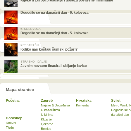
Rijeke u Europi presušuju i dosežu povijesne minimume
Dogodilo se na današnji dan - 6. kolovoza
5. KOLOVOZA
Dogodilo se na današnji dan - 5. kolovoza
PRESTRAŠN
Koliko nas koštaju šumski požari?
STRAŠNO I DALJE
Javnim novcem finacirali ubijanje lavice
Mapa stranice
Početna
Zagreb
Hrvatska
Svijet
Najave & Događanja
Komentari
Metro World 
U kazalištima
Dogodilo se n
U kinima
današnji dan
Horoskop
Klizanje
Dnevni
Ljekarne
Tjedni
Bolnice