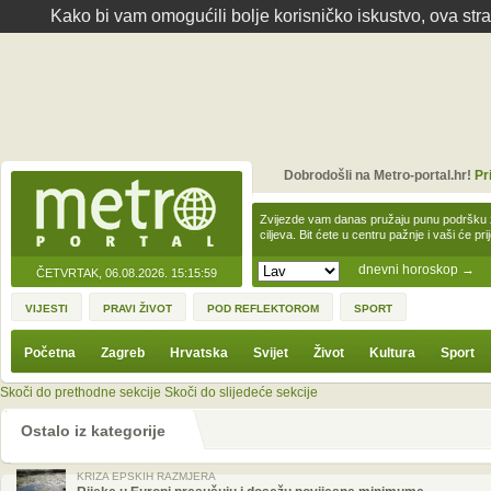
Kako bi vam omogućili bolje korisničko iskustvo, ova str
Dobrodošli na Metro-portal.hr!
Pr
Zvijezde vam danas pružaju punu podršku z
ciljeva. Bit ćete u centru pažnje i vaši će pr
dnevni horoskop
→
ČETVRTAK, 06.08.2026.
15:15:59
VIJESTI
PRAVI ŽIVOT
POD REFLEKTOROM
SPORT
Početna
Zagreb
Hrvatska
Svijet
Život
Kultura
Sport
Skoči do prethodne sekcije
Skoči do slijedeće sekcije
Ostalo iz kategorije
KRIZA EPSKIH RAZMJERA