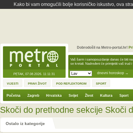
Kako bi vam omogućili bolje korisničko iskustvo, ova str
Dobrodošli na Metro-portal.hr!
Pr
Vaš šarm i samopouzdanje danas će biti na
se kretali. Nadređeni će primijetiti vaš trud 
dnevni horoskop
→
PETAK, 07.08.2026.
11:11:31
VIJESTI
PRAVI ŽIVOT
POD REFLEKTOROM
SPORT
Početna
Zagreb
Hrvatska
Svijet
Život
Kultura
Sport
Skoči do prethodne sekcije
Skoči d
Ostalo iz kategorije