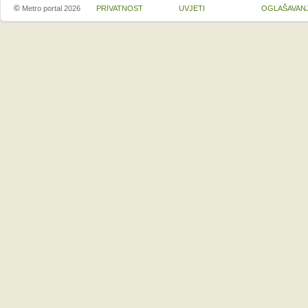
©
Metro portal 2026
PRIVATNOST
UVJETI
OGLAŠAVAN