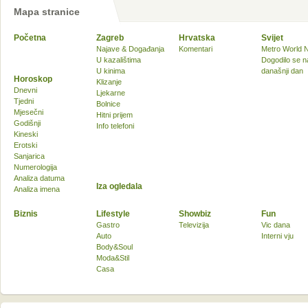
Mapa stranice
Početna
Zagreb
Hrvatska
Svijet
Najave & Događanja
Komentari
Metro World 
U kazalištima
Dogodilo se n
U kinima
današnji dan
Horoskop
Klizanje
Dnevni
Ljekarne
Tjedni
Bolnice
Mjesečni
Hitni prijem
Godišnji
Info telefoni
Kineski
Erotski
Sanjarica
Numerologija
Analiza datuma
Iza ogledala
Analiza imena
Biznis
Lifestyle
Showbiz
Fun
Gastro
Televizija
Vic dana
Auto
Interni vju
Body&Soul
Moda&Stil
Casa