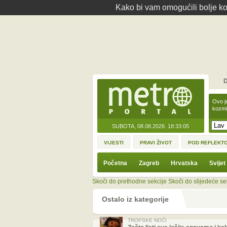
Kako bi vam omogućili bolje kor
D
Ovo j
kozmi
SUBOTA, 08.08.2026.
18:33:05
VIJESTI
PRAVI ŽIVOT
POD REFLEKT
Početna
Zagreb
Hrvatska
Svijet
Skoči do prethodne sekcije
Skoči do slijedeće se
Ostalo iz kategorije
TROPSKE NOĆI