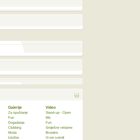
Galerije
Video
Za opuštanje
Stand-up - Open
Fun
Mic
Događanja
Fun
Clubbing
Smiješne reklame
Moda
Brutalno
Izložbe
Vi ste snimili