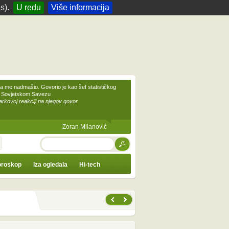
s).
U redu
Više informacija
 me nadmašio. Govorio je kao šef statističkog
 Sovjetskom Savezu
kovoj reakciji na njegov govor
Zoran Milanović
TRAŽI
roskop
Iza ogledala
Hi-tech