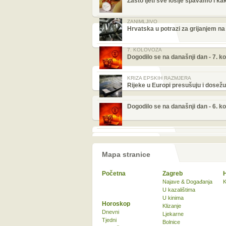
Zašto ljeti sve lošije spavamo i ka
ZANIMLJIVO
Hrvatska u potrazi za grijanjem na
7. KOLOVOZA
Dogodilo se na današnji dan - 7. k
KRIZA EPSKIH RAZMJERA
Rijeke u Europi presušuju i dose
Dogodilo se na današnji dan - 6. k
Mapa stranice
Početna
Zagreb
Najave & Događanja
K
U kazalištima
U kinima
Horoskop
Klizanje
Dnevni
Ljekarne
Tjedni
Bolnice