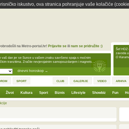
isničko iskustvo, ova stranica pohranjuje vaše kolačiće (cookie
obrodošli na Metro-portal.hr!
Prijavite se
ili
nam se pridružite :)
Šef HDZ-a
zavoda u
O Karamar
e vaš dan jer se Sunce u vašem znaku savršeno spaja s moćnim
čkim tranzitima. Zračite nevjerojatnim samopouzdanjem i magnets…
dnevni horoskop
→
OROM
SPORT
CLUB
GALERIJE
VIDEO
ARHIVA
Život
Kultura
Sport
Biznis
Lifestyle
Showbiz
Fun
Ho
kcije
1
3