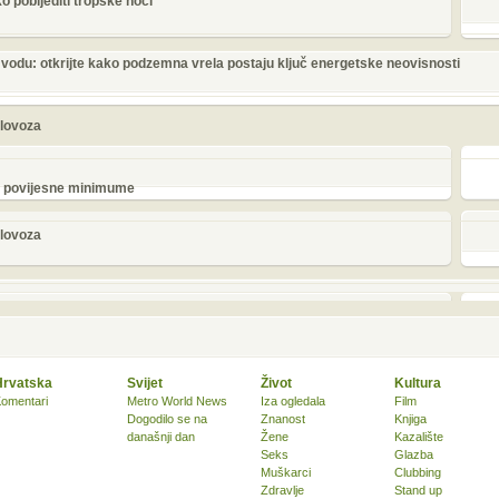
ko pobijediti tropske noći
 vodu: otkrijte kako podzemna vrela postaju ključ energetske neovisnosti
olovoza
žu povijesne minimume
olovoza
Hrvatska
Svijet
Život
Kultura
omentari
Metro World News
Iza ogledala
Film
Dogodilo se na
Znanost
Knjiga
današnji dan
Žene
Kazalište
Seks
Glazba
Muškarci
Clubbing
Zdravlje
Stand up