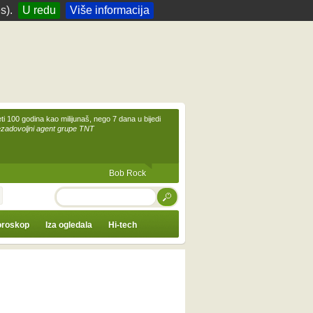
s).
U redu
Više informacija
eti 100 godina kao milijunaš, nego 7 dana u bijedi
ezadovoljni agent grupe TNT
Bob Rock
TRAŽI
roskop
Iza ogledala
Hi-tech