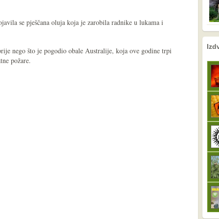
javila se pješčana oluja koja je zarobila radnike u lukama i
nema prethodne s
sljedeće
Izd
ije nego što je pogodio obale Australije, koja ove godine trpi
atne požare.