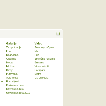
Galerije
Video
Za opuštanje
Stand-up - Open
Fun
Mic
Događanja
Fun
Clubbing
Smiješne reklame
Moda
Brutalno
Izložbe
Vi ste snimili
Dizajn
Foršpani
Putovanja
Metro
Auto-moto
Iza ogledala
ort
Foto vijesti
Karikatura dana
Uhvati duh ljeta
Uhvati duh ljeta 2010