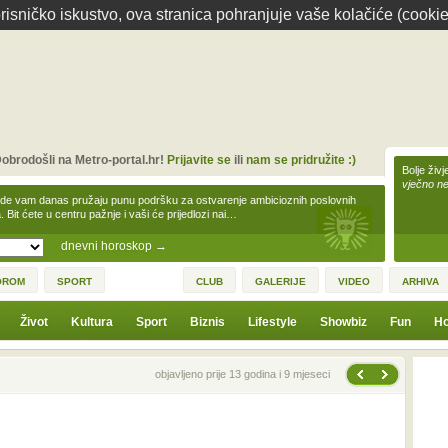
isničko iskustvo, ova stranica pohranjuje vaše kolačiće (cookie
obrodošli na Metro-portal.hr!
Prijavite se
ili
nam se pridružite :)
Bolje živj
vječno n
zde vam danas pružaju punu podršku za ostvarenje ambicioznih poslovnih
a. Bit ćete u centru pažnje i vaši će prijedlozi nai…
dnevni horoskop
→
OROM
SPORT
CLUB
GALERIJE
VIDEO
ARHIVA
Život
Kultura
Sport
Biznis
Lifestyle
Showbiz
Fun
Ho
Sljedeća vijest
Prethodna vijest
objavljeno prije 13 godina i 9 mjeseci