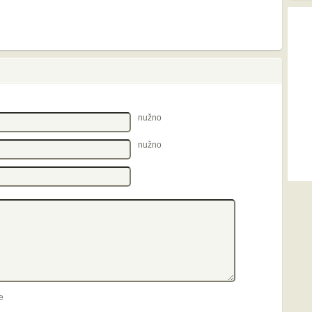
nužno
nužno
e