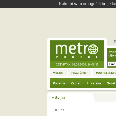
Kako bi vam omogućili bolje kor
D
Zvije
ciljev
ČETVRTAK, 06.08.2026.
16:08:36
VIJESTI
PRAVI ŽIVOT
POD REFLEKT
Početna
Zagreb
Hrvatska
Svijet
« Svijet
IDEŠ!