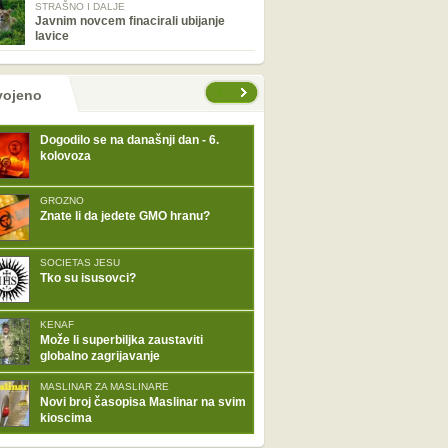
STRAŠNO I DALJE
Javnim novcem finacirali ubijanje
lavice
tranice
vojeno
Dogodilo se na današnji dan - 6.
kolovoza
GROZNO
Znate li da jedete GMO hranu?
SOCIETAS JESU
Tko su isusovci?
KENAF
Može li superbiljka zaustaviti
globalno zagrijavanje
MASLINAR ZA MASLINARE
Novi broj časopisa Maslinar na svim
kioscima