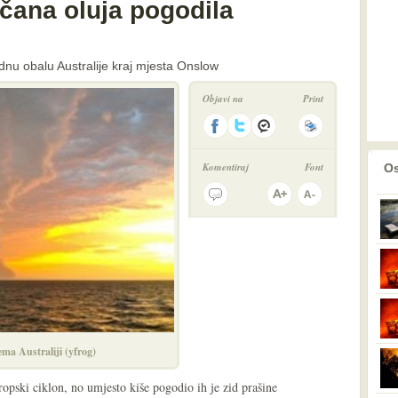
čana oluja pogodila
dnu obalu Australije kraj mjesta Onslow
Objavi na
Print
prethodno
2
Komentiraj
Font
Os
ma Australiji (yfrog)
ropski ciklon, no umjesto kiše pogodio ih je zid prašine