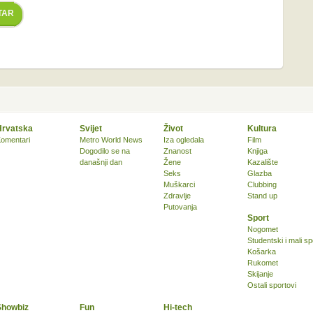
TAR
Hrvatska
Svijet
Život
Kultura
omentari
Metro World News
Iza ogledala
Film
Dogodilo se na
Znanost
Knjiga
današnji dan
Žene
Kazalište
Seks
Glazba
Muškarci
Clubbing
Zdravlje
Stand up
Putovanja
Sport
Nogomet
Studentski i mali sp
Košarka
Rukomet
Skijanje
Ostali sportovi
Showbiz
Fun
Hi-tech