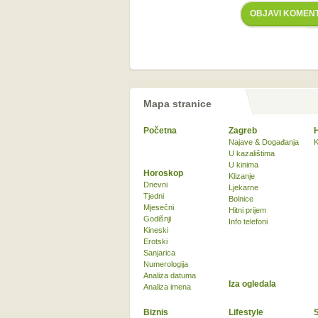
OBJAVI KOMEN
Mapa stranice
Početna
Zagreb
Najave & Događanja
K
U kazalištima
U kinima
Horoskop
Klizanje
Dnevni
Ljekarne
Tjedni
Bolnice
Mjesečni
Hitni prijem
Godišnji
Info telefoni
Kineski
Erotski
Sanjarica
Numerologija
Analiza datuma
Iza ogledala
Analiza imena
Biznis
Lifestyle