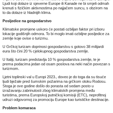
Ljudi koji dolaze iz sjeverne Europe ili Kanade ne bi smjeli odmah
krenuti s fizičkim aktivnostima po najjačem suncu, s obzirom na
to da dolaze iz hladnijih klima.
Posljedice na gospodarstvo
Klimatske promjene uskoro će postati ozbiljan faktor pri izboru
lokacije godišnjih odmora. To bi moglo imati ozbiljne posljedice za
zemlje koje ovise o turizmu.
U Grčkoj turizam doprinosi gospodarstvu s gotovo 38 milijardi
eura što čini 20 % cjelokupnog gospodarstva zemlje.
U Italiji, turizam predstavlja 10 % gospodarstva zemlje, te je
prema podacima jedan od osam poslova na neki način povezan s
turizmom.
Ljetni toplinski val u Europi 2023., doveo je do toga da su tisuće
ljudi bježale pred šumskim požarima na grčkom otoku Rodosu.
Stoga je ove godine došlo do porasta od sedam posto u
izražavanju zabrinutosti zbog klimatskih promjena među
turistima, prema Europskoj putničkoj komisiji (ETC), neprofitnoj
udruzi odgovornoj za promociju Europe kao turističke destinacije.
Problem komaraca