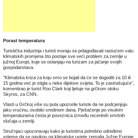
Porast temperatura
Turistička industrija i turisti moraju se prilagođavati rastućem valu
klimatskih
promjena
što postaje sve veći problem za zemlje u
južnoj Europi, koje se oslanjaju na turizam za jačanje svojih
gospodarstava.
"Klimatska kriza za koju smo se bojali da će se dogoditi za 10 ili
15 godina već je stigla u neke dijelove svijeta. To je zastrašujuće",
komentirao je turist Roo Clark koji ljetuje na grčkom otoku
Skyros, za CNN.
Vlasti u Grčkoj više su puta upozorile turiste da ne podcjenjuju
jaku vrućinu, osobito sredinom dana. Pješačenje po visokim
temperaturama česta je poveznica između recentnih smrtnih
slučaja u zemlji.
Stručnjaci upozoravaju kako je turistima potrebno određeno
vrijeme da se naviknu na klimatske uvjete zemalja Južne Europe.