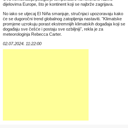
dijelovima Europe, što je kontinent koji se najbrže zagrijava.
No iako se utjecaj El Niña smanjuje, stručnjaci upozoravaju kako
će se dugoročni trend globalnog zatopljenja nastaviti. "Klimatske
promjene uzrokuju porast ekstremnijih klimatskih događaja koji se
događaju sve češće i postaju sve ozbiljniji", rekla je za
meteorologinja Rebecca Carter.
02.07.2024. 11:22:00