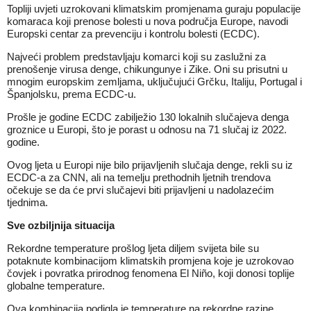
Topliji uvjeti uzrokovani klimatskim promjenama guraju populacije
komaraca koji prenose bolesti u nova područja Europe, navodi
Europski centar za prevenciju i kontrolu bolesti (ECDC).
Najveći problem predstavljaju komarci koji su zaslužni za
prenošenje virusa denge, chikungunye i Zike. Oni su prisutni u
mnogim europskim zemljama, uključujući Grčku, Italiju, Portugal i
Španjolsku, prema ECDC-u.
Prošle je godine ECDC zabilježio 130 lokalnih slučajeva denga
groznice u Europi, što je porast u odnosu na 71 slučaj iz 2022.
godine.
Ovog ljeta u Europi nije bilo prijavljenih slučaja denge, rekli su iz
ECDC-a za CNN, ali na temelju prethodnih ljetnih trendova
očekuje se da će prvi slučajevi biti prijavljeni u nadolazećim
tjednima.
Sve ozbiljnija situacija
Rekordne temperature prošlog ljeta diljem svijeta bile su
potaknute kombinacijom klimatskih promjena koje je uzrokovao
čovjek i povratka prirodnog fenomena El Niño, koji donosi toplije
globalne temperature.
Ova kombinacija podigla je temperature na rekordne razine