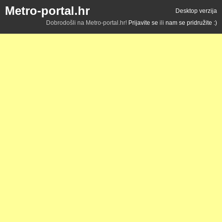
Metro-portal.hr
Desktop verzija
Dobrodošli na Metro-portal.hr!
Prijavite se
ili
nam se pridružite :)