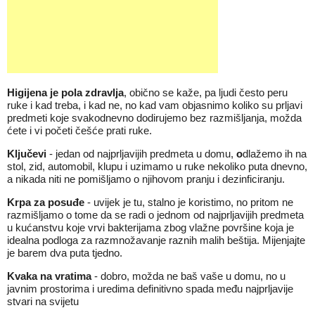
Higijena je pola zdravlja
, obično se kaže, pa ljudi često peru
ruke i kad treba, i kad ne, no kad vam objasnimo koliko su prljavi
predmeti koje svakodnevno dodirujemo bez razmišljanja, možda
ćete i vi početi češće prati ruke.
Ključevi
- jedan od najprljavijih predmeta u domu,
o
dlažemo ih na
stol, zid, automobil, klupu i uzimamo u ruke nekoliko puta dnevno,
a nikada niti ne pomišljamo o njihovom pranju i dezinficiranju.
Krpa za posuđe
- uvijek je tu, stalno je koristimo, no pritom ne
razmišljamo o tome da se radi o jednom od najprljavijih predmeta
u kućanstvu koje vrvi bakterijama zbog vlažne površine koja je
idealna podloga za razmnožavanje raznih malih beštija. Mijenjajte
je barem dva puta tjedno.
Kvaka na vratima
- dobro, možda ne baš vaše u domu, no u
javnim prostorima i uredima definitivno spada među najprljavije
stvari na svijetu