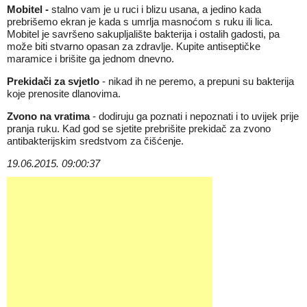
Mobitel -
stalno vam je u ruci i blizu usana, a jedino kada
prebrišemo ekran je kada s umrlja masnoćom s ruku ili lica.
Mobitel je savršeno sakupljalište bakterija i ostalih gadosti, pa
može biti stvarno opasan za zdravlje. Kupite antiseptičke
maramice i brišite ga jednom dnevno.
Prekidači za svjetlo
- nikad ih ne peremo, a prepuni su bakterija
koje prenosite dlanovima.
Zvono na vratima
- dodiruju ga poznati i nepoznati i to uvijek prije
pranja ruku. Kad god se sjetite prebrišite prekidač za zvono
antibakterijskim sredstvom za čišćenje.
19.06.2015. 09:00:37