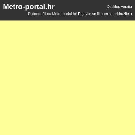
Metro-portal.hr
Desktop verzija
Dobrodošli na Metro-portal.hr!
Prijavite se
ili
nam se pridružite :)