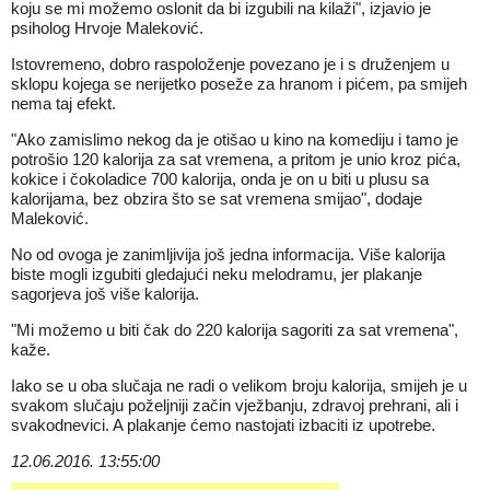
koju se mi možemo oslonit da bi izgubili na kilaži", izjavio je
psiholog Hrvoje Maleković.
Istovremeno, dobro raspoloženje povezano je i s druženjem u
sklopu kojega se nerijetko poseže za hranom i pićem, pa smijeh
nema taj efekt.
"Ako zamislimo nekog da je otišao u kino na komediju i tamo je
potrošio 120 kalorija za sat vremena, a pritom je unio kroz pića,
kokice i čokoladice 700 kalorija, onda je on u biti u plusu sa
kalorijama, bez obzira što se sat vremena smijao", dodaje
Maleković.
No od ovoga je zanimljivija još jedna informacija. Više kalorija
biste mogli izgubiti gledajući neku melodramu, jer plakanje
sagorjeva još više kalorija.
"Mi možemo u biti čak do 220 kalorija sagoriti za sat vremena",
kaže.
Iako se u oba slučaja ne radi o velikom broju kalorija, smijeh je u
svakom slučaju poželjniji začin vježbanju, zdravoj prehrani, ali i
svakodnevici. A plakanje ćemo nastojati izbaciti iz upotrebe.
12.06.2016. 13:55:00