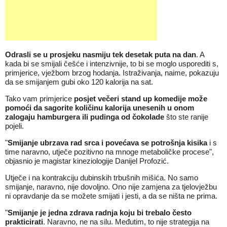
Odrasli se u prosjeku nasmiju tek desetak puta na dan
. A
kada bi se smijali češće i intenzivnije, to bi se moglo usporediti s,
primjerice, vježbom brzog hodanja. Istraživanja, naime, pokazuju
da se smijanjem gubi oko 120 kalorija na sat.
Tako vam primjerice
posjet večeri stand up komedije može
pomoći da sagorite količinu kalorija unesenih u onom
zalogaju hamburgera ili pudinga od čokolade
što ste ranije
pojeli.
"
Smijanje ubrzava rad srca i povećava se potrošnja kisika
i s
time naravno, utječe pozitivno na mnoge metaboličke procese",
objasnio je magistar kineziologije Danijel Profozić.
Utječe i na kontrakciju dubinskih trbušnih mišića. No samo
smijanje, naravno, nije dovoljno. Ono nije zamjena za tjelovježbu
ni opravdanje da se možete smijati i jesti, a da se ništa ne prima.
"
Smijanje je jedna zdrava radnja koju bi trebalo često
prakticirati
. Naravno, ne na silu. Međutim, to nije strategija na