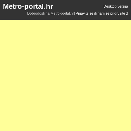
Metro-portal.hr
Desktop verzija
Dobrodošli na Metro-portal.hr!
Prijavite se
ili
nam se pridružite :)