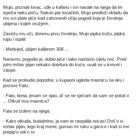
Mujo, poznati lovac, uđe u kafanu i svi navale na njega da im
ispriča neku priču. Nakon par lovačkih, Mujo predloži okladu da
mu svi plate piće kad zatvorenih očiju pogodi koja je životinja
ubijena i kojim oružjem.
Zavežu mu oči, donesu prvu životinju, Mujo pipka kožu, pipka
rupu i ispali:
- Medvjed, ubijen kalibrom 308 ...
Naravno, pogodio je, dobio piće i tako nastavio cijelu noć. Pred
jutro mrtav pijan nekako dotetura do kuće, uvali se u krevet i
zaspe.
Kad se probudio popodne, u kupaoni ugleda masnicu na oku i
pozove Fatu:
- Fato, bona, jesam se opio, al' se ne sjećam da sam se potuk'o
... Otkud ova masnica?
Fata se izdere na njega:
- Kako otkuda, budaletino, ja sam te raspalila noćas! Doš'o si
mrtav pijan, lego kraj mene, gurnuo mi ruku u gaćice i kad si me
prepip'o rek'o si: