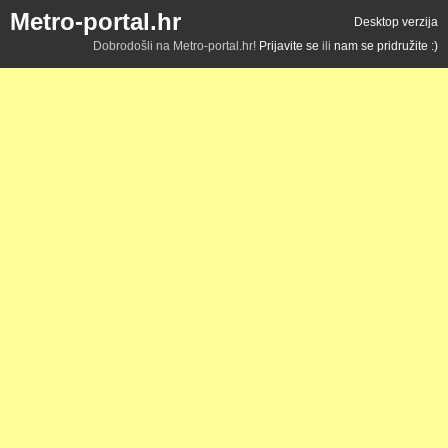
Metro-portal.hr
Desktop verzija
Dobrodošli na Metro-portal.hr!
Prijavite se
ili
nam se pridružite :)