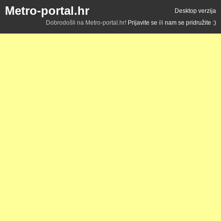
Metro-portal.hr
Desktop verzija
Dobrodošli na Metro-portal.hr!
Prijavite se
ili
nam se pridružite :)