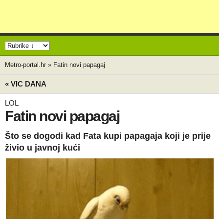
Metro-portal.hr
»
Fatin novi papagaj
« VIC DANA
LOL
Fatin novi papagaj
Što se dogodi kad Fata kupi papagaja koji je prije
živio u javnoj kući