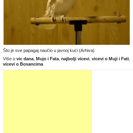
Što je sve papagaj naučio u javnoj kući (Arhiva)
Više o
vic dana
,
Mujo i Fata
,
najbolji vicevi
,
vicevi o Muji i Fati
,
vicevi o Bosancima