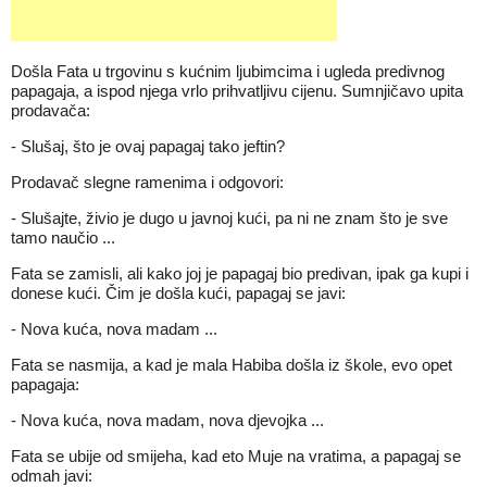
Došla Fata u trgovinu s kućnim ljubimcima i ugleda predivnog
papagaja, a ispod njega vrlo prihvatljivu cijenu. Sumnjičavo upita
prodavača:
- Slušaj, što je ovaj papagaj tako jeftin?
Prodavač slegne ramenima i odgovori:
- Slušajte, živio je dugo u javnoj kući, pa ni ne znam što je sve
tamo naučio ...
Fata se zamisli, ali kako joj je papagaj bio predivan, ipak ga kupi i
donese kući. Čim je došla kući, papagaj se javi:
- Nova kuća, nova madam ...
Fata se nasmija, a kad je mala Habiba došla iz škole, evo opet
papagaja:
- Nova kuća, nova madam, nova djevojka ...
Fata se ubije od smijeha, kad eto Muje na vratima, a papagaj se
odmah javi: