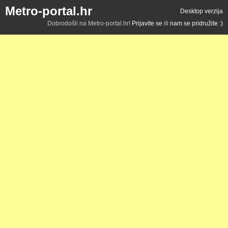
Metro-portal.hr
Desktop verzija
Dobrodošli na Metro-portal.hr!
Prijavite se
ili
nam se pridružite :)