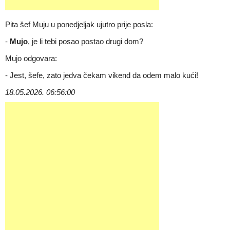
Pita šef Muju u ponedjeljak ujutro prije posla:
-
Mujo
, je li tebi posao postao drugi dom?
Mujo odgovara:
- Jest, šefe, zato jedva čekam vikend da odem malo kući!
18.05.2026. 06:56:00