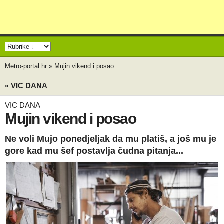
Metro-portal.hr
»
Mujin vikend i posao
« VIC DANA
VIC DANA
Mujin vikend i posao
Ne voli Mujo ponedjeljak da mu platiš, a još mu je
gore kad mu šef postavlja čudna pitanja...