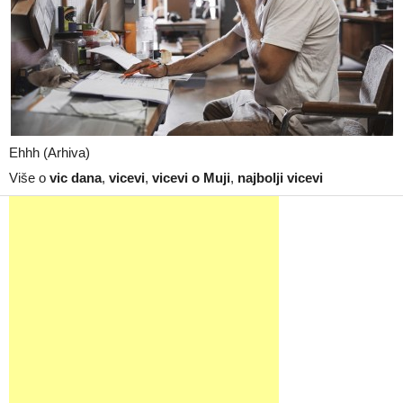
Ehhh (Arhiva)
Više o
vic dana
,
vicevi
,
vicevi o Muji
,
najbolji vicevi